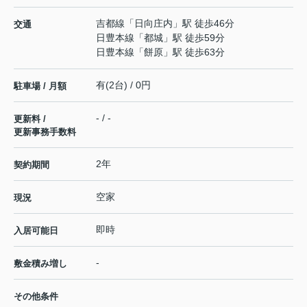
吉都線
「
日向庄内
」駅 徒歩46分
交通
日豊本線
「
都城
」駅 徒歩59分
日豊本線
「
餅原
」駅 徒歩63分
有(2台) / 0円
駐車場 / 月額
- / -
更新料 /
更新事務手数料
2年
契約期間
空家
現況
即時
入居可能日
-
敷金積み増し
その他条件