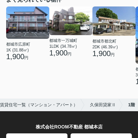
都城市一万城町
都城市都北町
都城市広原町
1LDK (34.78㎡)
2DK (46.39㎡)
1K (31.88㎡)
1,900
1,900
円
1,900
円
円
3
賃貸住宅一覧（マンション・アパート）
久保田貸家Ⅱ
1階
株式会社ROOM不動産 都城本店