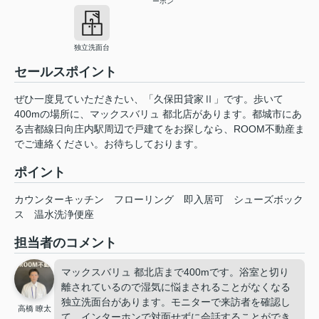
ーホン
独立洗面台
セールスポイント
ぜひ一度見ていただきたい、「久保田貸家Ⅱ」です。歩いて
400mの場所に、マックスバリュ 都北店があります。都城市にあ
る吉都線日向庄内駅周辺で戸建てをお探しなら、ROOM不動産ま
でご連絡ください。お待ちしております。
ポイント
カウンターキッチン
フローリング
即入居可
シューズボック
ス
温水洗浄便座
担当者のコメント
マックスバリュ 都北店まで400mです。浴室と切り
離されているので湿気に悩まされることがなくなる
独立洗面台があります。モニターで来訪者を確認し
高橋 瞭太
て、インターホンで対面せずに会話することができ