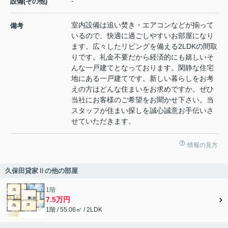
-
設備(その他)
室内設備は追い焚き・エアコンなどが揃って
備考
いるので、快適に過ごしやすいお部屋になり
ます。広々したリビングを備える2LDKの間取
りです。礼金不要だから経済的にも嬉しいそ
んな一戸建てとなっております。閑静な住宅
地にある一戸建てです。新しい暮らしをお考
えの方はどんな住まいをお求めですか。ぜひ
当社にお客様のご希望をお聞かせ下さい。当
スタッフが住まい探しを誠心誠意お手伝いさ
せていただきます。
情報の見方
久保田貸家Ⅱの他の部屋
1階
7.5万円
1階 / 55.06㎡ / 2LDK