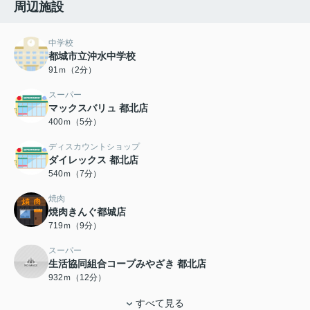
周辺施設
中学校
都城市立沖水中学校
91ｍ（2分）
スーパー
マックスバリュ 都北店
400ｍ（5分）
ディスカウントショップ
ダイレックス 都北店
540ｍ（7分）
焼肉
焼肉きんぐ都城店
719ｍ（9分）
スーパー
生活協同組合コープみやざき 都北店
932ｍ（12分）
すべて見る