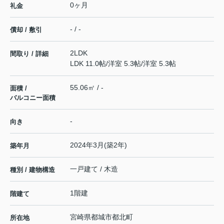
0ヶ月
礼金
- / -
償却 / 敷引
2LDK
間取り / 詳細
LDK 11.0帖
/
洋室 5.3帖
/
洋室 5.3帖
55.06㎡ / -
面積 /
バルコニー面積
-
向き
2024年3月(築2年)
築年月
一戸建て / 木造
種別 / 建物構造
1階建
階建て
宮崎県
都城市
都北町
所在地