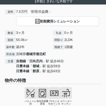
【外観】きれいな外観です
7.5万円 管理/共益費 -
賃料
初期費用シミュレーション
3ヶ月
0ヶ月
敷金
礼金
55.06㎡
2LDK
面積
間取り
築2年
1階建
築年数
階建て
宮崎県
都城市
都北町
所在地
吉都線
「
日向庄内
」駅 徒歩46分
交通
日豊本線
「
都城
」駅 徒歩59分
日豊本線
「
餅原
」駅 徒歩63分
物件の特徴
バストイレ
室内洗濯機
TVモニタ
カウンター
別
置場
付きインタ
キッチン