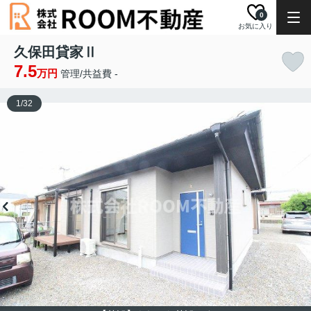
0
お気に入り
久保田貸家Ⅱ
7.5
万円
管理/共益費 -
1
/
32