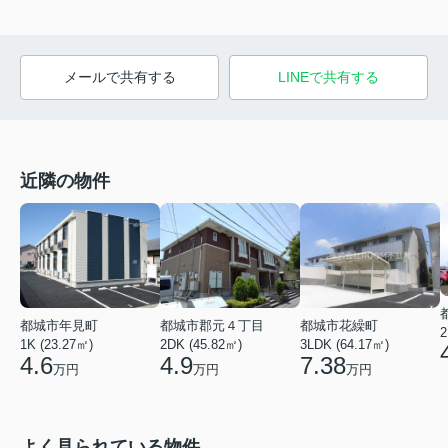
メールで共有する
LINEで共有する
近隣の物件
都城市年見町
都城市郡元４丁目
都城市花繰町
2
1K (23.27㎡)
2DK (45.82㎡)
3LDK (64.17㎡)
4.6
4.9
7.38
万円
万円
万円
よく見られている物件