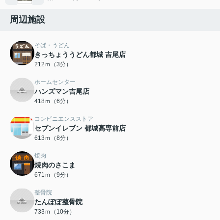
周辺施設
そば・うどん
きっちょううどん都城 吉尾店
212ｍ（3分）
ホームセンター
ハンズマン吉尾店
418ｍ（6分）
コンビニエンスストア
セブンイレブン 都城高専前店
613ｍ（8分）
焼肉
焼肉のさこま
671ｍ（9分）
整骨院
たんぽぽ整骨院
733ｍ（10分）