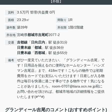
【外観】
3.5万円 管理/共益費 0円
賃料
23.29㎡
1R
面積
間取り
築39年
1階/2階建
築年数
所在階
宮崎県
都城市
吉尾町
2077-2
所在地
吉都線
「
日向庄内
」駅 徒歩31分
交通
日豊本線
「
都城
」駅 徒歩36分
日豊本線
「
西都城
」駅 徒歩55分
ぜひ一度見ていただきたい、「グランディール吉尾」で
備考
す！日用品を揃えるのに便利なホームセンター「ハンズ
マン吉尾店」まで、418mです！こちらの物件では初期
費用をカードでお支払いいただけます！日差しが入る物
件は毎日を快適に過ごす事ができる物件です！気になる
ことがありましたら、room-0707@tiara.ocn.ne.jp宛に
お問い合わせ頂ければ、都城市地域の詳細情報をご提供
いたします(#^^#)
グランディール吉尾のコメント(おすすめポイント)