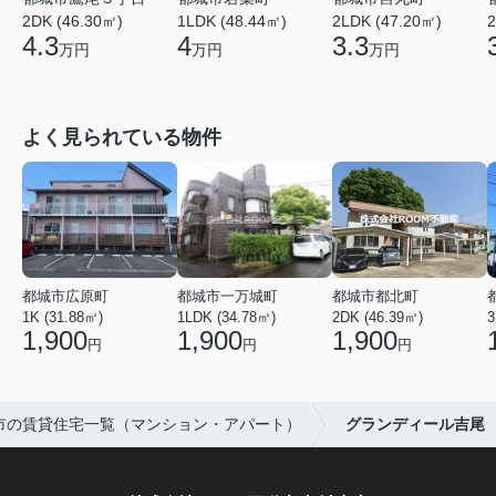
2DK (46.30㎡)
1LDK (48.44㎡)
2LDK (47.20㎡)
2
4.3
4
3.3
万円
万円
万円
よく見られている物件
都城市広原町
都城市一万城町
都城市都北町
1K (31.88㎡)
1LDK (34.78㎡)
2DK (46.39㎡)
3
1,900
1,900
1,900
円
円
円
市の賃貸住宅一覧（マンション・アパート）
グランディール吉尾