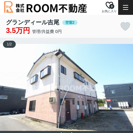
0
お気に入り
グランディール吉尾
空室2
3.5万円
管理/共益費 0円
1
/
2