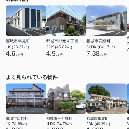
都城市年見町
都城市郡元４丁目
都城市花繰町
2
1K (23.27㎡)
2DK (45.82㎡)
3LDK (64.17㎡)
4.6
4.9
7.38
万円
万円
万円
よく見られている物件
都城市広原町
都城市一万城町
都城市都北町
1K (31.88㎡)
1LDK (34.78㎡)
2DK (46.39㎡)
3