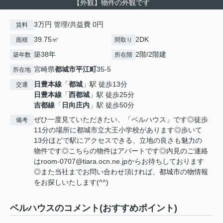
【外観】物件の外観です
3万円 管理/共益費 0円
賃料
39.75㎡
2DK
面積
間取り
築38年
2階/2階建
築年数
所在階
宮崎県
都城市
平江町
35-5
所在地
日豊本線
「
都城
」駅 徒歩13分
交通
日豊本線
「
西都城
」駅 徒歩25分
吉都線
「
日向庄内
」駅 徒歩50分
ぜひ一度見ていただきたい、「ベルハウス」です◎徒歩
備考
11分の場所に都城市立大王小学校があります◎歩いて
13分ほどで駅にアクセスできる、立地の良さも魅力の
物件です◎こちらの物件はアパートです◎内見のご連絡
はroom-0707@tiara.ocn.ne.jpからお待ちしております
◎また当社までお問い合わせ頂ければ、都城市の物情報
をお探しいたします(^^)
ベルハウスのコメント(おすすめポイント)