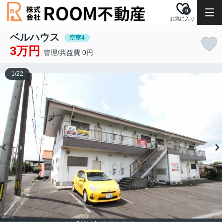
0
お気に入り
ベルハウス
空室4
3万円
管理/共益費 0円
1
/
22