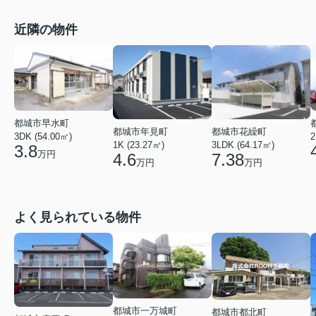
近隣の物件
都城市早水町
都城市年見町
都城市花繰町
3DK (54.00㎡)
2
1K (23.27㎡)
3LDK (64.17㎡)
3.8
万円
4.6
7.38
万円
万円
よく見られている物件
都城市一万城町
都城市都北町