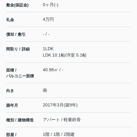
0ヶ月(-)
敷金(保証金)
4万円
礼金
- / -
償却 / 敷引
1LDK
間取り / 詳細
LDK 10.1帖
/
洋室 5.1帖
40.98㎡ / -
面積 /
バルコニー面積
南
向き
2017年3月(築9年)
築年月
アパート / 軽量鉄骨
種別 / 建物構造
1階 / 1階 / 2階建
部屋 /