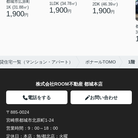
都城市広原町
1LDK (34.78㎡)
2DK (46.39㎡)
1K (31.88㎡)
1,900
1,900
円
1,900
円
円
3
貸住宅一覧（マンション・アパート）
ボナールTOMO
1階
株式会社ROOM不動産 都城本店
電話をする
お問い合わせ
〒885-0024
宮崎県都城市北原町1-24
営業時間：
9：00～18：00
定休日：
本店：無/都北店：火曜