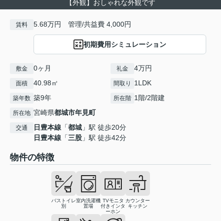
【外観】おしゃれな外観です
5.68万円 管理/共益費 4,000円
賃料
初期費用シミュレーション
0ヶ月
4万円
敷金
礼金
40.98㎡
1LDK
面積
間取り
築9年
1階/2階建
築年数
所在階
宮崎県
都城市
年見町
所在地
日豊本線
「
都城
」駅 徒歩20分
交通
日豊本線
「
三股
」駅 徒歩42分
物件の特徴
バストイレ
室内洗濯機
TVモニタ
カウンター
別
置場
付きインタ
キッチン
ーホン