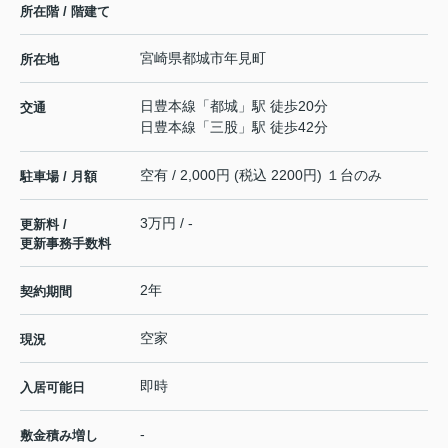
所在階 / 階建て
宮崎県
都城市
年見町
所在地
日豊本線
「
都城
」駅 徒歩20分
交通
日豊本線
「
三股
」駅 徒歩42分
空有 / 2,000円 (税込 2200円) １台のみ
駐車場 / 月額
3万円 / -
更新料 /
更新事務手数料
2年
契約期間
空家
現況
即時
入居可能日
-
敷金積み増し