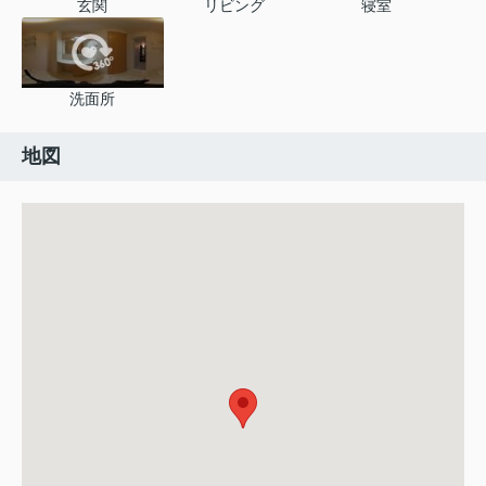
玄関
リビング
寝室
洗面所
地図