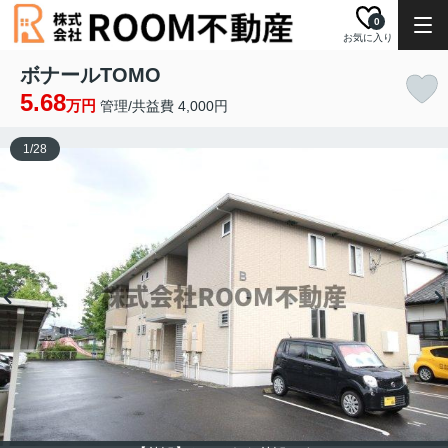
0
お気に入り
ボナールTOMO
5.68
万円
管理/共益費 4,000円
1
/
28