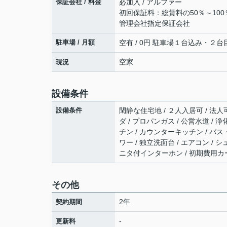
保証会社 / 料金
必加入 / アルファー
初回保証料：総賃料の50％～10
管理会社指定保証会社
駐車場 / 月額
空有 / 0円 駐車場１台込み・２台
空家
現況
設備条件
設備条件
閑静な住宅地 / ２人入居可 / 法人可
ダ / プロパンガス / 公営水道 / 
チン / カウンターキッチン / バス
ワー / 独立洗面台 / エアコン / 
ニタ付インターホン / 初期費用
その他
2年
契約期間
-
更新料