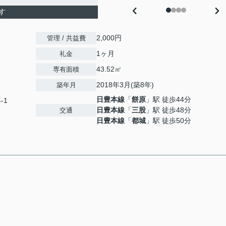
す
2,000円
管理 / 共益費
1ヶ月
礼金
43.52㎡
専有面積
2018年3月(築8年)
築年月
日豊本線
「
餅原
」駅 徒歩44分
-1
日豊本線
「
三股
」駅 徒歩48分
交通
日豊本線
「
都城
」駅 徒歩50分