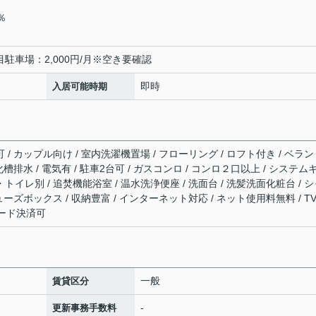
0％
目駐車場：2,000円/月※空き要確認
即時
入居可能時期
 / カップル向け / 室内洗濯機置場 / フローリング / ロフト付き / ベラン
浄化槽排水 / 電気有 / 駐車2台可 / ガスコンロ / コンロ２口以上 / システム
・トイレ別 / 追焚機能浴室 / 温水洗浄便座 / 洗面台 / 洗髪洗面化粧台 / 
シューズボックス / 収納豊富 / インターネット対応 / ネット使用料無料 / T
カード決済可
一般
賃貸区分
-
更新事務手数料