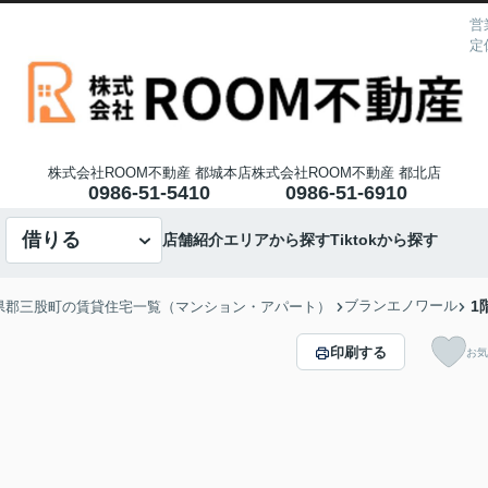
営
定
株式会社ROOM不動産 都城本店
株式会社ROOM不動産 都北店
0986-51-5410
0986-51-6910
借りる
店舗紹介
エリアから探す
Tiktokから探す
ブランエノワール
1
県郡三股町の賃貸住宅一覧（マンション・アパート）
印刷する
お気