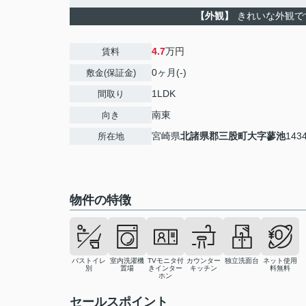
【外観】
きれいな外観で
4.7
万円
賃料
0ヶ月(-)
敷金(保証金)
1LDK
間取り
南東
向き
宮崎県
北諸県郡三股町
大字蓼池
1434
所在地
物件の特徴
バストイレ
室内洗濯機
TVモニタ付
カウンター
独立洗面台
ネット使用
別
置場
きインター
キッチン
料無料
ホン
セールスポイント