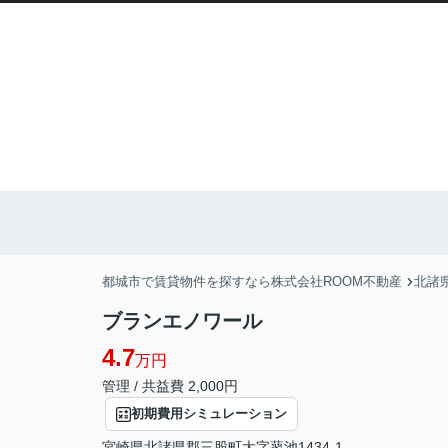
都城市で賃貸物件を探すなら株式会社ROOM不動産
北諸
ブランエノワール
4.7
万円
管理 / 共益費 2,000円
初期費用シミュレーション
宮崎県
北諸県郡三股町
大字蓼池
1434-1