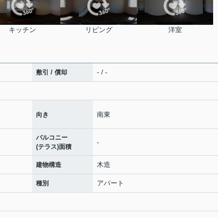
キッチン
リビング
洋室
- / -
敷引 / 償却
南東
向き
バルコニー
-
(テラス)面積
木造
建物構造
アパート
種別