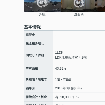
外観
洗面所
基本情報
-
保証金
敷金積み増し
-
1LDK
間取り / 詳細
LDK 9.8帖
/
洋室 4.2帖
43.52㎡
専有面積
1階 / 2階建
所在階 / 階建て
2018年3月(築8年)
築年月
保険会社 / 料金
有 18,000円 / -