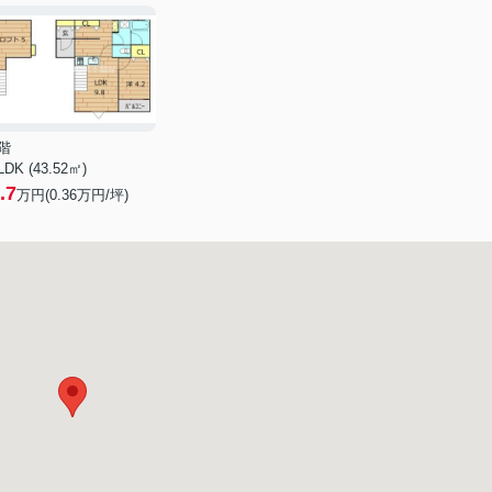
階
LDK (43.52㎡)
.7
万円(
0.36
万円/坪)