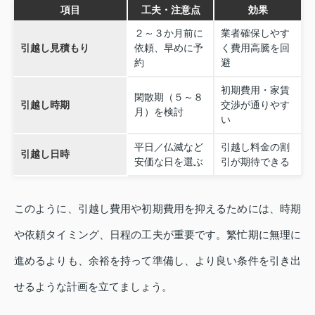
項目
工夫・注意点
効果
２～３か月前に
業者確保しやす
引越し見積もり
依頼、早めに予
く費用高騰を回
約
避
初期費用・家賃
閑散期（５～８
引越し時期
交渉が通りやす
月）を検討
い
平日／仏滅など
引越し料金の割
引越し日時
安価な日を選ぶ
引が期待できる
このように、引越し費用や初期費用を抑えるためには、時期
や依頼タイミング、日程の工夫が重要です。繁忙期に無理に
進めるよりも、余裕を持って準備し、より良い条件を引き出
せるような計画を立てましょう。