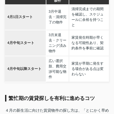
条件
清掃完成までの期間
3月中退
を確認し、スケジュ
4月1日スタート
去・清掃完
ールに余裕を持つこ
了の物件
と
3月末退
家賃発生時期が早く
去・クリー
4月中旬スタート
なる可能性あり、契
ニング済み
約条件を事前に確認
物件
広い選択
家賃が早期に発生す
肢、費用交
4月中旬以降スタート
る場合がある点は変
渉可能な物
わらない
件
繁忙期の賃貸探しを有利に進めるコツ
４月の新生活に向けた賃貸物件の探し方は、「とにかく早め