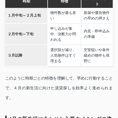
時期
特徴
ト
物件数が最も多
新築や優良物件
１月中旬～２月上旬
い
の早めの押さえ
申し込みが集
内見・即申込み
２月中旬～下旬
中、決断力が問
の準備
われる
選択肢が減り、
空室狙いや条件
３月以降
人気物件はすぐ
緩めの物件も視
埋まる
野に
このように時期ごとの特徴を理解して、早めに行動すること
で、４月の新生活に向けた賃貸探しを効率よく進められま
す。