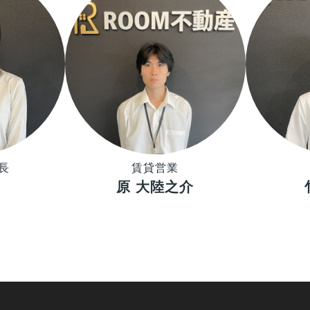
長
賃貸営業
原 大陸之介