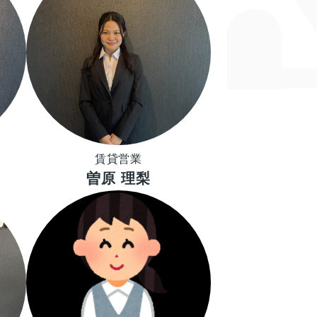
賃貸営業
曽原 理梨