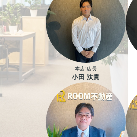
本店:店長
小田 汰貴