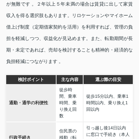
が無難です 。２年以上５年未満の場合は賃貸に出して家賃
収入を得る選択肢もあります。リロケーションやマイホーム
借上げ制度（定期借家契約を活用）を利用すれば、管理の負
担を軽減しつつ、収益化が見込めます。また、転勤期間が長
期・未定であれば、売却を検討することも精神的・経済的な
負担軽減につながります 。
検討ポイント
主な内容
選ぶ際の目安
徒歩時
間、乗車
徒歩15分以内、乗車1
通勤・通学の利便性
時間、乗
時間以内、乗り換え1
り換え回
回以内
数
引っ越し後14日以内
住民票の
に窓口で手続き（本人
行政手続き
移動（転