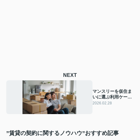
NEXT
マンスリーを仮住ま
いに選ぶ利用ケース
は？初めての方へ費
2026.02.28
用や条件も解説
”賃貸の契約に関するノウハウ”おすすめ記事