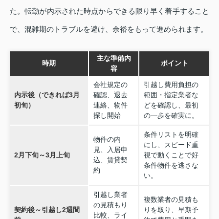
た。転勤が内示された時点からできる限り早く着手すること
で、混雑期のトラブルを避け、余裕をもって進められます。
主な準備内
時期
ポイント
容
会社規定の
引越し費用負担の
内示後（できれば3月
確認、退去
範囲・指定業者な
初旬）
連絡、物件
どを確認し、最初
探し開始
の一歩を確実に。
条件リストを明確
物件の内
にし、スピード重
見、入居申
2月下旬～3月上旬
視で動くことで好
込、賃貸契
条件物件を逃さな
約
い。
引越し業者
複数業者の見積も
の見積もり
契約後～引越し2週間
りを取り、早期予
比較、ライ