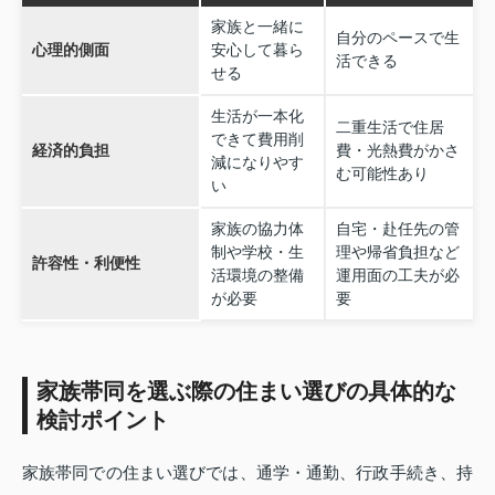
家族と一緒に
自分のペースで生
心理的側面
安心して暮ら
活できる
せる
生活が一本化
二重生活で住居
できて費用削
経済的負担
費・光熱費がかさ
減になりやす
む可能性あり
い
家族の協力体
自宅・赴任先の管
制や学校・生
理や帰省負担など
許容性・利便性
活環境の整備
運用面の工夫が必
が必要
要
家族帯同を選ぶ際の住まい選びの具体的な
検討ポイント
家族帯同での住まい選びでは、通学・通勤、行政手続き、持