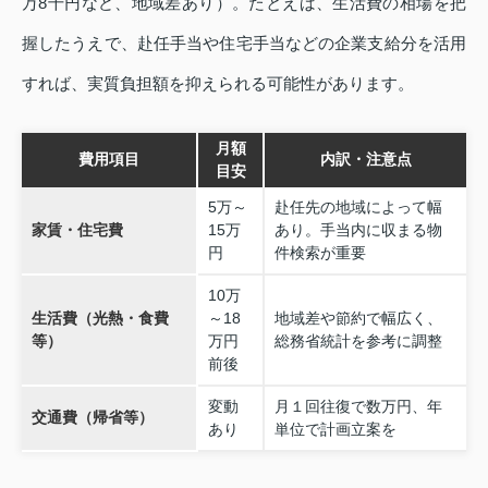
万8千円など、地域差あり）。たとえば、生活費の相場を把
握したうえで、赴任手当や住宅手当などの企業支給分を活用
すれば、実質負担額を抑えられる可能性があります。
月額
費用項目
内訳・注意点
目安
5万～
赴任先の地域によって幅
家賃・住宅費
15万
あり。手当内に収まる物
円
件検索が重要
10万
生活費（光熱・食費
～18
地域差や節約で幅広く、
等）
万円
総務省統計を参考に調整
前後
変動
月１回往復で数万円、年
交通費（帰省等）
あり
単位で計画立案を