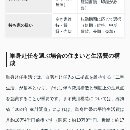
確認書類・印鑑が必
居届）
要）
空き家維
転勤期間に応じて選択
持ち家の扱い
持・賃
（短期→維持、中期→
貸・売却
賃貸、長期→売却）
単身赴任を選ぶ場合の住まいと生活費の構
成
単身赴任生活では、自宅と赴任先の二拠点を維持する「二重
生活」が基本となり、それに伴う費用構造と制度上の注意点
を意識することが重要です。まず費用構造については、総務
省「2024年 家計調査」によれば、単身世帯の平均生活費は
月約18万4千円前後です（関東：約19万8千円、近畿：約17