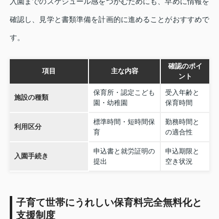
入園までのスケジュール感をつかむためにも、早めに情報を
確認し、見学と書類準備を計画的に進めることがおすすめで
す。
確認のポイ
項目
主な内容
ント
保育所・認定こども
受入年齢と
施設の種類
園・幼稚園
保育時間
標準時間・短時間保
勤務時間と
利用区分
育
の適合性
申込書と就労証明の
申込期限と
入園手続き
提出
空き状況
子育て世帯にうれしい保育料完全無料化と
支援制度