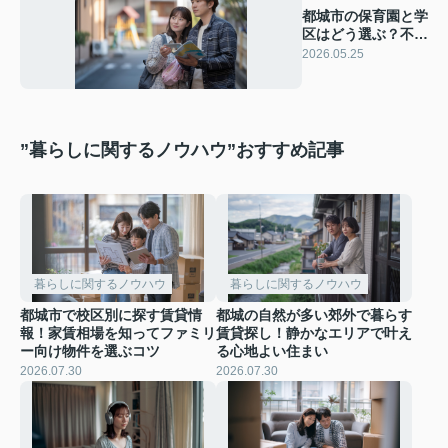
都城市の保育園と学
区はどう選ぶ？不動
産の選び方と通学環
2026.05.25
境の考え方
”暮らしに関するノウハウ”おすすめ記事
暮らしに関するノウハウ
暮らしに関するノウハウ
都城市で校区別に探す賃貸情
都城の自然が多い郊外で暮らす
報！家賃相場を知ってファミリ
賃貸探し！静かなエリアで叶え
ー向け物件を選ぶコツ
る心地よい住まい
2026.07.30
2026.07.30