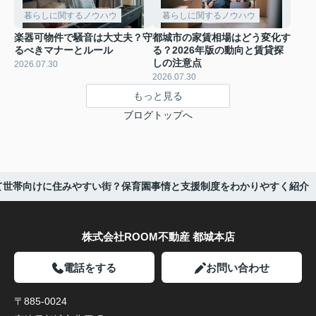
暮らしに関するノウハウ
暮らしに関するノウハウ
楽器可物件で騒音は大丈夫？守
都城市の家賃相場はどう変化す
るべきマナーとルール
る？2026年版の動向と賃貸探
しの注意点
2026.07.30
2026.07.30
もっと見る
ブログトップへ
て世帯向けに住みやすい街？保育園事情と支援制度をわかりやすく紹介
株式会社ROOM不動産 都城本店
電話をする
お問い合わせ
〒885-0024