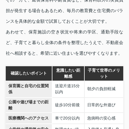
担が発生する場合もあるため、毎月の教育費と住宅費のバラ
ンスを具体的な金額で試算しておくことが大切です。
あわせて、保育施設の空き状況や将来の学区、通勤手段な
ど、子育てと暮らし全体の条件を整理したうえで、不動産会
社へ相談すると、希望に近い住まいを選びやすくなります。
意識したい距
子育て世帯のメリ
確認したいポイント
離感
ット
保育園と自宅の位置関
送迎片道15分
朝夕の負担軽減
係
以内
公園や遊び場までの距
徒歩10分前後
日常的な外遊び
離
医療機関へのアクセス
車で20分以内
急病時の安心感