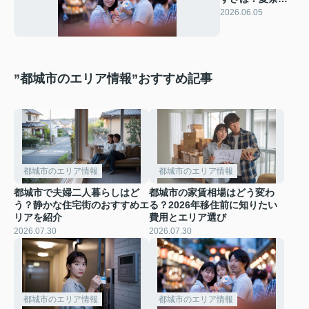
の雰囲気から暮
2026.06.05
らしを知る
”都城市のエリア情報”おすすめ記事
都城市のエリア情報
都城市のエリア情報
都城市で夫婦二人暮らしはど
都城市の家賃相場はどう変わ
う？静かな住宅街のおすすめエ
る？2026年移住前に知りたい
リアを紹介
費用とエリア選び
2026.07.30
2026.07.30
都城市のエリア情報
都城市のエリア情報