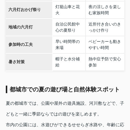
灯籠山車と花
夜の涼しさを楽し
六月灯おかげ祭り
火
む家族時間
自治公民館中
近所付き合いのき
地域の六月灯
心の夏祭り
っかけ作り
早い時間帯の
ベビーカーも動き
参加時の工夫
来場
やすい時間
帽子と水分補
熱中症予防で安心
暑さ対策
給
参加
都城市での夏の遊び場と自然体験スポット
夏の都城市では、公園や屋外の遊具施設、河川敷などで、子
どもと一緒に季節ならではの遊びを楽しめます。
市内の公園には、水遊びができるせせらぎ水路や、年齢に応