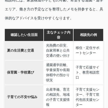
相談時には、家族構成や子どもの年齢、希望する通園・通学
エリア、働き方の予定などを整理したメモを持参すると、具
体的なアドバイスを受けやすくなります。
主なチェック内
確認したい生活面
相談先の例
容
光熱費の目安、
移住・定住サポ
夏の生活費と交通
自家用車と公共
ートセンター
交通の使い分け
通園通学距離、
子育て応援サイ
学童保育や長期
保育園・学校選び
ト、教育相談窓
休暇中の預かり
口
状況
出産準備、育児
子育て支援セン
の相談先、地域
ター、子育て世
子育ての不安や悩み
の子育て支援情
代包括支援セン
報
ター