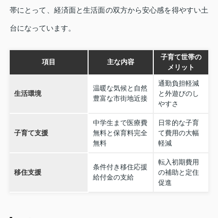
帯にとって、経済面と生活面の双方から安心感を得やすい土
台になっています。
子育て世帯の
項目
主な内容
メリット
通勤負担軽減
温暖な気候と自然
生活環境
と外遊びのし
豊富な市街地近接
やすさ
中学生まで医療費
日常的な子育
子育て支援
無料と保育料完全
て費用の大幅
無料
軽減
転入初期費用
条件付き移住応援
移住支援
の補助と定住
給付金の支給
促進