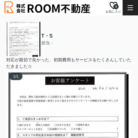
0
お気に入り
T・S
担当：
対応が親切で良かった、初期費用もサービスをたくさんしていた
だきました☆
1
/
1