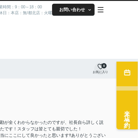
業時間：9：00～18：00
お問い合わせ
休日：本店：無/都北店：火曜
0
お気に入り
来店予約
勘が全くわからなかったのですが、社長自ら詳しく説
ったです！スタッフは皆とても親切でした！
当にここにして良かったと思います‼︎ありがとうござい