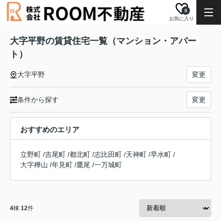
0
お気に入り
大字平野の賃貸住宅一覧（マンション・アパー
ト）
大字平野
変更
条件から探す
変更
おすすめのエリア
立野町
/
吉尾町
/
都北町
/
志比田町
/
天神町
/
早水町
/
大字樺山
/
年見町
/
鷹尾
/
一万城町
4
棟
12
件