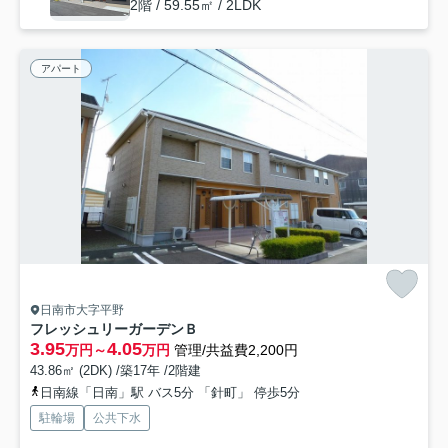
2階 / 59.55㎡ / 2LDK
アパート
日南市大字平野
フレッシュリーガーデンＢ
3.95
4.05
万円～
万円
管理/共益費2,200円
43.86㎡ (2DK) /築17年 /2階建
日南線「日南」駅 バス5分 「針町」 停歩5分
駐輪場
公共下水