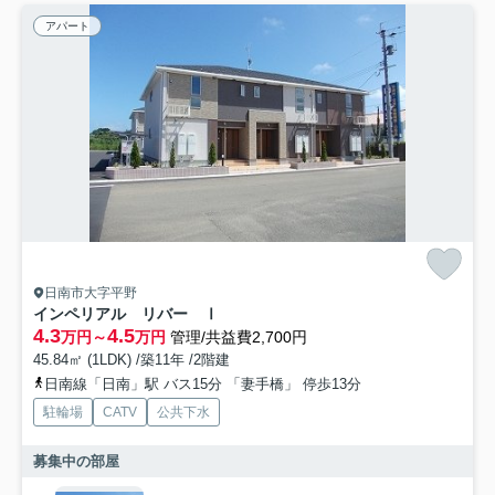
アパート
日南市大字平野
インペリアル リバー Ⅰ
4.3
4.5
万円～
万円
管理/共益費2,700円
45.84㎡ (1LDK) /築11年 /2階建
日南線「日南」駅 バス15分 「妻手橋」 停歩13分
駐輪場
CATV
公共下水
募集中の部屋