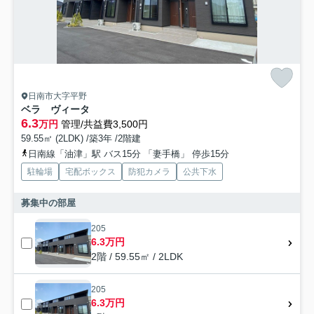
日南市大字平野
ベラ ヴィータ
6.3
万円
管理/共益費3,500円
59.55㎡ (2LDK) /築3年 /2階建
日南線「油津」駅 バス15分 「妻手橋」 停歩15分
駐輪場
宅配ボックス
防犯カメラ
公共下水
募集中の部屋
205
6.3万円
2階 / 59.55㎡ / 2LDK
205
6.3万円