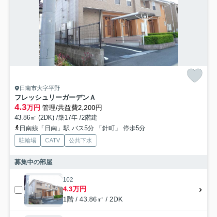
日南市大字平野
フレッシュリーガーデンＡ
4.3
万円
管理/共益費2,200円
43.86㎡ (2DK) /築17年 /2階建
日南線「日南」駅 バス5分 「針町」 停歩5分
駐輪場
CATV
公共下水
募集中の部屋
102
4.3万円
1階 / 43.86㎡ / 2DK