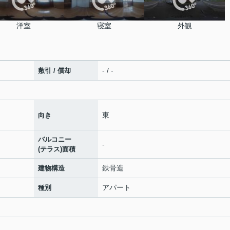
洋室
寝室
外観
- / -
敷引 / 償却
東
向き
バルコニー
-
(テラス)面積
鉄骨造
建物構造
アパート
種別