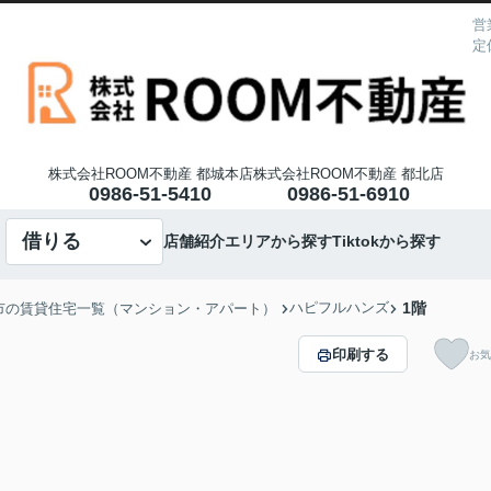
営
定
株式会社ROOM不動産 都城本店
株式会社ROOM不動産 都北店
0986-51-5410
0986-51-6910
借りる
店舗紹介
エリアから探す
Tiktokから探す
ハピフルハンズ
1階
市の賃貸住宅一覧（マンション・アパート）
印刷する
お気