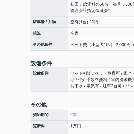
初回：総賃料の50％ 毎月：500円
管理会社指定保証会社
駐車場 / 月額
空有(1台) / 0円
空家
現況
その他条件
ペット費（小型犬1匹）:2,000円
設備条件
設備条件
ペット相談 / ペット飼育可 / 陽当り
け / 仲介手数料無料 / 室内洗濯機置
共下水 / 電気有 / 駐車2台可 / 
その他
2年
契約期間
1万円
更新料