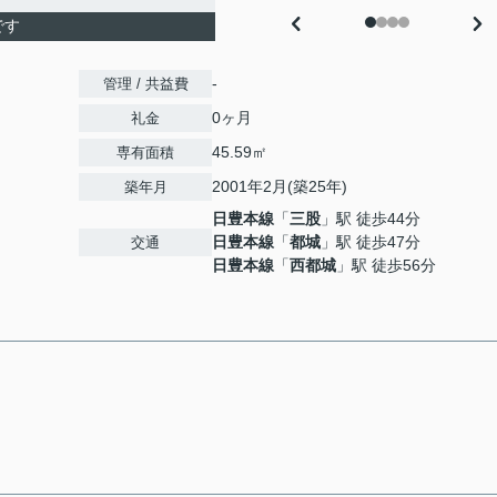
です
-
管理 / 共益費
0ヶ月
礼金
45.59㎡
専有面積
2001年2月(築25年)
築年月
日豊本線
「
三股
」駅 徒歩44分
日豊本線
「
都城
」駅 徒歩47分
交通
日豊本線
「
西都城
」駅 徒歩56分