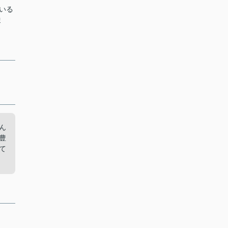
いる
ま
ん
豊
て