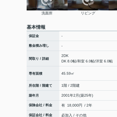
洗面所
リビング
基本情報
-
保証金
敷金積み増し
-
2DK
間取り / 詳細
DK 8.0帖
/
和室 6.0帖
/
洋室 6.0帖
45.59㎡
専有面積
1階 / 2階建
所在階 / 階建て
2001年2月(築25年)
築年月
保険会社 / 料金
有 18,000円 / 2年
保証会社 / 料金
必加入 / その他