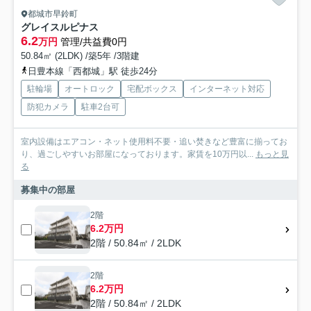
都城市早鈴町
グレイスルピナス
6.2
万円
管理/共益費0円
50.84㎡ (2LDK) /築5年 /3階建
日豊本線「西都城」駅 徒歩24分
駐輪場
オートロック
宅配ボックス
インターネット対応
防犯カメラ
駐車2台可
室内設備はエアコン・ネット使用料不要・追い焚きなど豊富に揃ってお
り、過ごしやすいお部屋になっております。家賃を10万円以...
もっと見
る
募集中の部屋
2階
6.2万円
2階 / 50.84㎡ / 2LDK
2階
6.2万円
2階 / 50.84㎡ / 2LDK