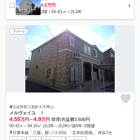
4.2万円
2階 / 55.81㎡ / 2LDK
アパート
北諸県郡三股町大字樺山
メルヴェイユ Ⅰ
4.55
4.9
万円～
万円
管理/共益費3,500円
50.42㎡～59.14㎡ (1LDK～2LDK) /築6年 /2階建
日豊本線「三股」駅 バス10分 「五本松団地」 停歩7分