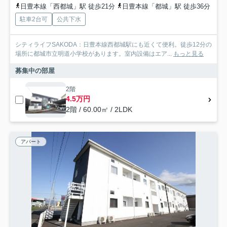
日豊本線「西都城」駅 徒歩21分
日豊本線「都城」駅 徒歩36分
駐車2台可
公共下水
シティライフSAKODA：日豊本線西都城駅にも近くて便利。徒歩12分の
場所に都城市立明道小学校があります。室内設備はエア...
もっと見る
募集中の部屋
2階
4.5万円
2階 / 60.00㎡ / 2LDK
アパート