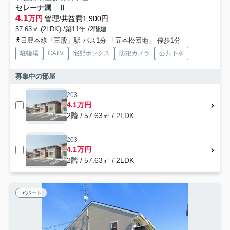
セレーナ潤 Ⅱ
4.1
万円
管理/共益費1,900円
57.63㎡ (2LDK) /築11年 /2階建
日豊本線「三股」駅 バス1分 「五本松団地」 停歩1分
駐輪場
CATV
宅配ボックス
防犯カメラ
公共下水
募集中の部屋
203
4.1万円
2階 / 57.63㎡ / 2LDK
203
4.1万円
2階 / 57.63㎡ / 2LDK
アパート