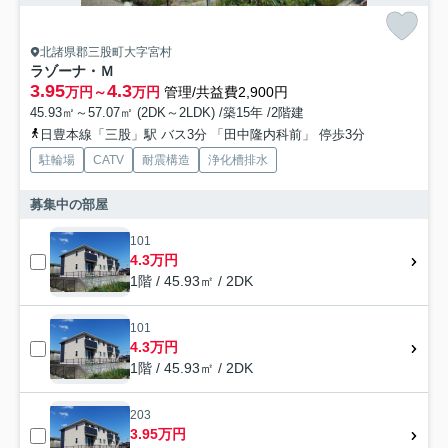
北諸県郡三股町大字宮村
ラゾーナ・Ｍ
3.95
4.3
万円～
万円
管理/共益費2,900円
45.93㎡～57.07㎡ (2DK～2LDK) /築15年 /2階建
日豊本線「三股」駅 バス3分 「田中隆内科前」 停歩3分
駐輪場
CATV
耐震構造
浄化槽排水
募集中の部屋
101
4.3万円
1階 / 45.93㎡ / 2DK
101
4.3万円
1階 / 45.93㎡ / 2DK
203
3.95万円