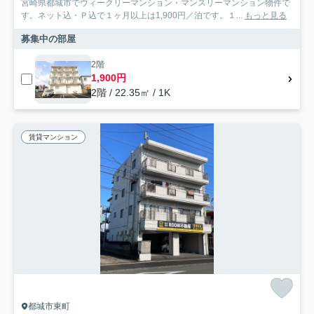
宮崎県都城市でウィークリーマンション・マンスリーマンション物件で
す。ネット込・Ｐ込で１ヶ月以上は1,900円／泊です。１...
もっと見る
募集中の部屋
2階
1,900円
2階 / 22.35㎡ / 1K
賃貸マンション
都城市東町