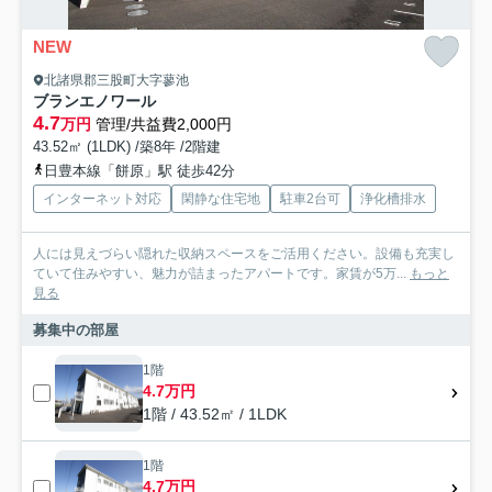
NEW
北諸県郡三股町大字蓼池
ブランエノワール
4.7
万円
管理/共益費2,000円
43.52㎡ (1LDK) /築8年 /2階建
日豊本線「餅原」駅 徒歩42分
インターネット対応
閑静な住宅地
駐車2台可
浄化槽排水
人には見えづらい隠れた収納スペースをご活用ください。設備も充実し
ていて住みやすい、魅力が詰まったアパートです。家賃が5万...
もっと
見る
募集中の部屋
1階
4.7万円
1階 / 43.52㎡ / 1LDK
1階
4.7万円