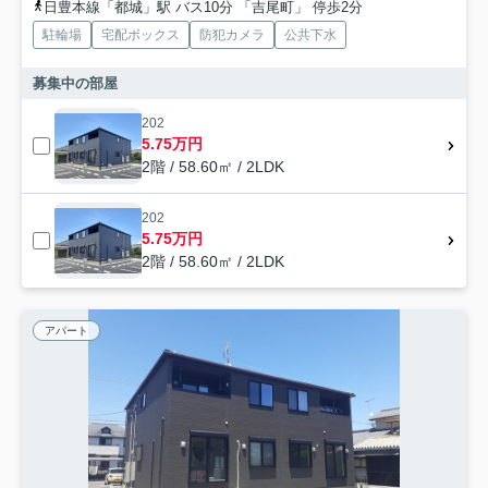
日豊本線「都城」駅 バス10分 「吉尾町」 停歩2分
駐輪場
宅配ボックス
防犯カメラ
公共下水
募集中の部屋
202
5.75万円
2階 / 58.60㎡ / 2LDK
202
5.75万円
2階 / 58.60㎡ / 2LDK
アパート