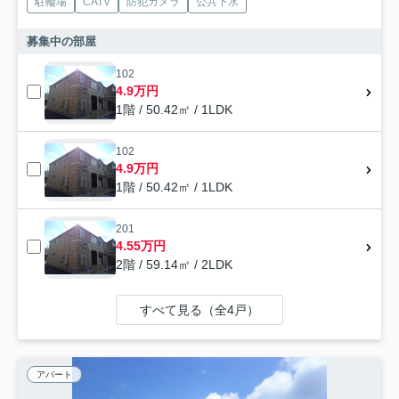
駐輪場
CATV
防犯カメラ
公共下水
募集中の部屋
102
4.9万円
1階 / 50.42㎡ / 1LDK
102
4.9万円
1階 / 50.42㎡ / 1LDK
201
4.55万円
2階 / 59.14㎡ / 2LDK
すべて見る（全4戸）
アパート