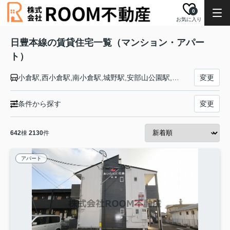
0
お気に入り
日豊本線の賃貸住宅一覧（マンション・アパー
ト）
小倉駅,西小倉駅,南小倉駅,城野駅,安部山公園駅,下曽根駅,朽網駅,苅田駅,小波瀬西工大前駅,行橋駅,南行橋駅,新田原駅,築城駅,椎田駅,豊前松江駅,宇島駅,三毛門駅,吉富駅,中津駅,東中津駅,今津駅,天津駅,豊前善光寺駅,柳ケ浦駅,豊前長洲駅,宇佐駅,西屋敷駅,立石駅,中山香駅,杵築駅,大神駅,日出駅,暘谷駅,豊後豊岡駅,亀川駅,別府大学駅,別府駅,東別府駅,西大分駅,大分駅,牧駅,高城駅,鶴崎駅,大在駅,坂ノ市駅,幸崎駅,佐志生駅,下ノ江駅,熊崎駅,上臼杵駅,臼杵駅,津久見駅,日代駅,浅海井駅,狩生駅,海崎駅,佐伯駅,上岡駅,直見駅,直川駅,重岡駅,宗太郎駅,市棚駅,北川駅,日向長井駅,北延岡駅,延岡駅,南延岡駅,旭ケ丘駅,土々呂駅,門川駅,日向市駅,財光寺駅,南日向駅,美々津駅,東都農駅,都農駅,川南駅,高鍋駅,日向新富駅,佐土原駅,日向住吉駅,蓮ケ池駅,宮崎神宮駅,宮崎駅,南宮崎駅,加納駅,清武駅,日向沓掛駅,田野駅,青井岳駅,山之口駅,餅原駅,三股駅,都城駅,西都城駅,五十市駅,財部駅,北俣駅,大隅大川原駅,北永野田駅,霧島神宮駅,国分駅,隼人駅,加治木駅,錦江駅,帖佐駅,姶良駅,重富駅,竜ケ水駅,仙巌園駅,鹿児島駅,鹿児島中央駅
変更
条件から探す
変更
642
棟
2130
件
アパート