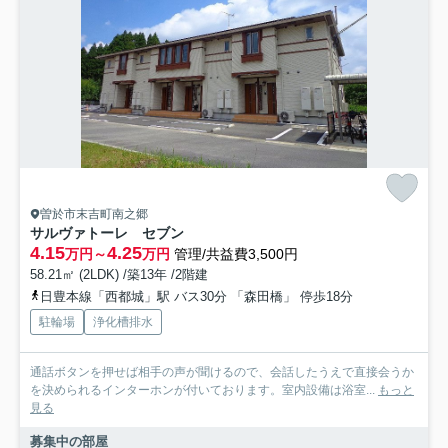
曽於市末吉町南之郷
サルヴァトーレ セブン
4.15
4.25
万円～
万円
管理/共益費3,500円
58.21㎡ (2LDK) /築13年 /2階建
日豊本線「西都城」駅 バス30分 「森田橋」 停歩18分
駐輪場
浄化槽排水
通話ボタンを押せば相手の声が聞けるので、会話したうえで直接会うか
を決められるインターホンが付いております。室内設備は浴室...
もっと
見る
募集中の部屋