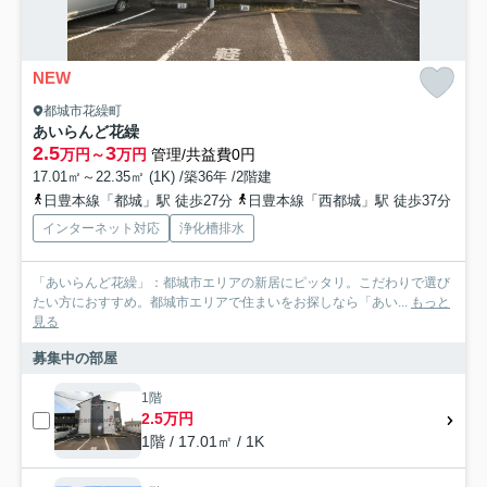
NEW
都城市花繰町
あいらんど花繰
2.5
3
万円～
万円
管理/共益費0円
17.01㎡～22.35㎡ (1K) /築36年 /2階建
日豊本線「都城」駅 徒歩27分
日豊本線「西都城」駅 徒歩37分
インターネット対応
浄化槽排水
「あいらんど花繰」：都城市エリアの新居にピッタリ。こだわりで選び
たい方におすすめ。都城市エリアで住まいをお探しなら「あい...
もっと
見る
募集中の部屋
1階
2.5万円
1階 / 17.01㎡ / 1K