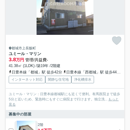
都城市上長飯町
ユミール・マリン
3.8
万円
管理/共益費-
41.38㎡ (1LDK) /築19年 /2階建
日豊本線「都城」駅 徒歩42分
日豊本線「西都城」駅 徒歩44分
日
インターネット対応
閑静な住宅地
浄化槽排水
ユミール・マリン：日豊本線都城駅にも近くて便利。有馬医院まで徒歩
5分と近いため、緊急時にもすぐに病院まで行けます。独立洗...
もっと
見る
募集中の部屋
2階