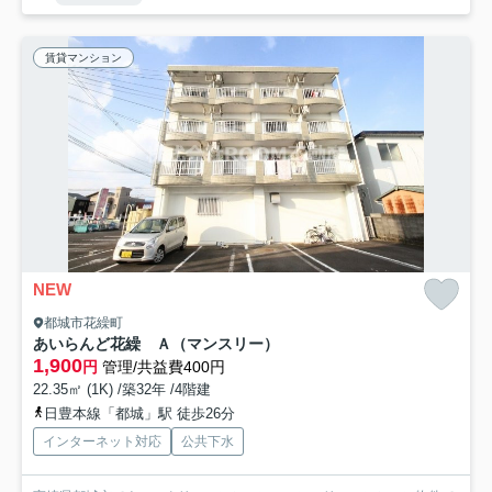
賃貸マンション
NEW
都城市花繰町
あいらんど花繰 Ａ（マンスリー）
1,900
円
管理/共益費400円
22.35㎡ (1K) /築32年 /4階建
日豊本線「都城」駅 徒歩26分
インターネット対応
公共下水