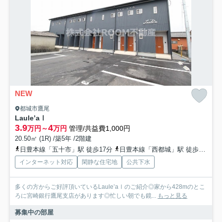
NEW
都城市鷹尾
Laule’aⅠ
3.9
4
万円～
万円
管理/共益費1,000円
20.50㎡ (1R) /築5年 /2階建
日豊本線「五十市」駅 徒歩17分
日豊本線「西都城」駅 徒歩26分
インターネット対応
閑静な住宅地
公共下水
多くの方からご好評頂いているLaule’aⅠのご紹介◎家から428mのとこ
ろに宮崎銀行鷹尾支店があります◎忙しい朝でも鏡...
もっと見る
募集中の部屋