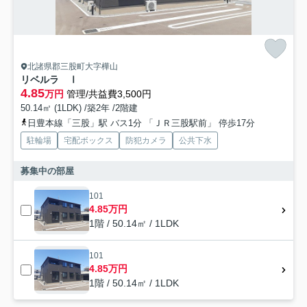
北諸県郡三股町大字樺山
リベルラ Ⅰ
4.85
万円
管理/共益費3,500円
50.14㎡ (1LDK) /築2年 /2階建
日豊本線「三股」駅 バス1分 「ＪＲ三股駅前」 停歩17分
駐輪場
宅配ボックス
防犯カメラ
公共下水
募集中の部屋
101
4.85万円
1階 / 50.14㎡ / 1LDK
101
4.85万円
1階 / 50.14㎡ / 1LDK