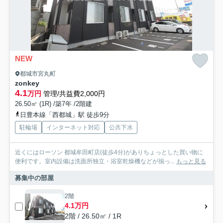
NEW
都城市宮丸町
zonkey
4.1
万円
管理/共益費2,000円
26.50㎡ (1R) /築7年 /2階建
日豊本線「西都城」駅 徒歩9分
駐輪場
インターネット対応
公共下水
近くにはローソン 都城牟田町店(徒歩4分)がありちょっとした買い物に
便利です。室内設備は洗面所独立・浴室乾燥機などが揃っ...
もっと見る
募集中の部屋
2階
4.1万円
2階 / 26.50㎡ / 1R