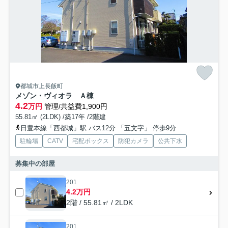
都城市上長飯町
メゾン・ヴィオラ Ａ棟
4.2
万円
管理/共益費1,900円
55.81㎡ (2LDK) /築17年 /2階建
日豊本線「西都城」駅 バス12分 「五文字」 停歩9分
駐輪場
CATV
宅配ボックス
防犯カメラ
公共下水
募集中の部屋
201
4.2万円
2階 / 55.81㎡ / 2LDK
201