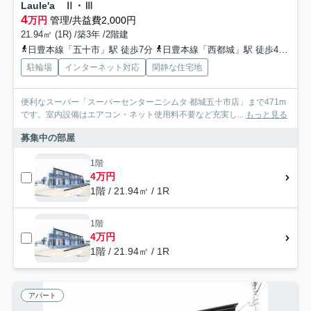
Laule'a Ⅱ・Ⅲ
4
万円
管理/共益費2,000円
21.94㎡ (1R) /築3年 /2階建
日豊本線「五十市」駅 徒歩7分
日豊本線「西都城」駅 徒歩41分
日
駐輪場
インターネット対応
閑静な住宅地
便利なスーパー「スーパーセンターニシムタ 都城五十市店」まで471m
です。室内設備はエアコン・ネット使用料不要など充実し...
もっと見る
募集中の部屋
1階
4万円
1階 / 21.94㎡ / 1R
1階
4万円
1階 / 21.94㎡ / 1R
アパート