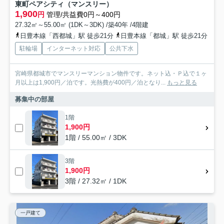
東町ペアシティ（マンスリー）
1,900
円
管理/共益費0円～400円
27.32㎡～55.00㎡ (1DK～3DK) /築40年 /4階建
日豊本線「西都城」駅 徒歩21分
日豊本線「都城」駅 徒歩21分
駐輪場
インターネット対応
公共下水
宮崎県都城市でマンスリーマンション物件です。ネット込・Ｐ込で１ヶ
月以上は1,900円／泊です。光熱費が400円／泊となり...
もっと見る
募集中の部屋
1階
1,900円
1階 / 55.00㎡ / 3DK
3階
1,900円
3階 / 27.32㎡ / 1DK
一戸建て