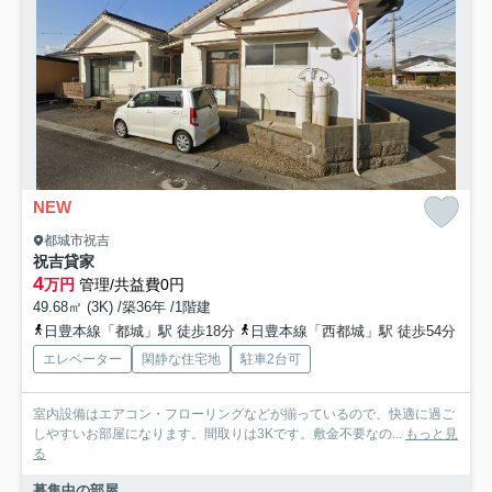
NEW
都城市祝吉
祝吉貸家
4
万円
管理/共益費0円
49.68㎡ (3K) /築36年 /1階建
日豊本線「都城」駅 徒歩18分
日豊本線「西都城」駅 徒歩54分
エレベーター
閑静な住宅地
駐車2台可
室内設備はエアコン・フローリングなどが揃っているので、快適に過ご
しやすいお部屋になります。間取りは3Kです。敷金不要なの...
もっと見
る
募集中の部屋