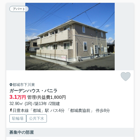
アパート
都城市下川東
ガーデンハウス・バニラ
3.1
万円
管理/共益費1,800円
32.90㎡ (1R) /築13年 /2階建
日豊本線「都城」駅 バス4分 「都城農協前」 停歩8分
駐輪場
公共下水
募集中の部屋