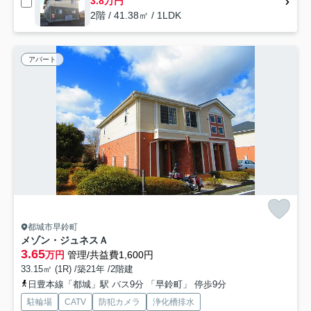
3.8万円
2階 / 41.38㎡ / 1LDK
アパート
都城市早鈴町
メゾン・ジュネスＡ
3.65
万円
管理/共益費1,600円
33.15㎡ (1R) /築21年 /2階建
日豊本線「都城」駅 バス9分 「早鈴町」 停歩9分
駐輪場
CATV
防犯カメラ
浄化槽排水