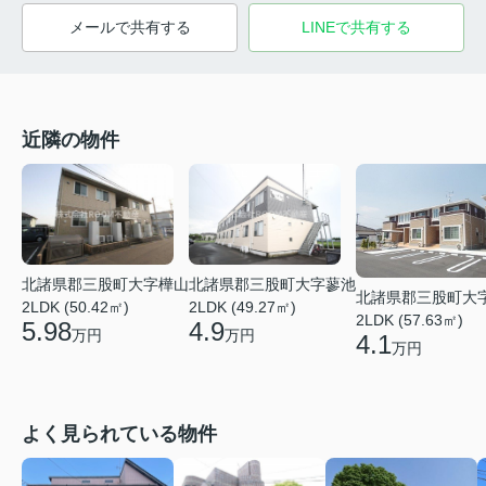
メールで共有する
LINEで共有する
近隣の物件
北諸県郡三股町大字樺山
北諸県郡三股町大字蓼池
北諸県郡三股町大
2LDK (50.42㎡)
2LDK (49.27㎡)
2LDK (57.63㎡)
5.98
4.9
万円
万円
4.1
万円
よく見られている物件