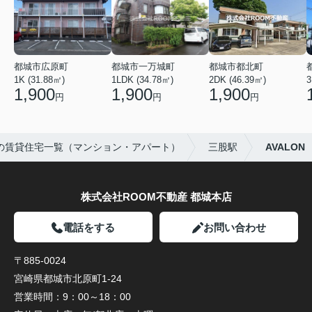
都城市広原町
都城市一万城町
都城市都北町
1K (31.88㎡)
1LDK (34.78㎡)
2DK (46.39㎡)
3
1,900
1,900
1,900
円
円
円
の賃貸住宅一覧（マンション・アパート）
三股駅
AVALON
株式会社ROOM不動産 都城本店
電話をする
お問い合わせ
〒885-0024
宮崎県都城市北原町1-24
営業時間：
9：00～18：00