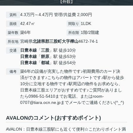
【外観】
4.3万円～4.4万円 管理/共益費 2,000円
賃料
42.47㎡
1LDK
面積
間取り
築6年
1階/2階建
築年数
所在階
宮崎県
北諸県郡三股町
大字樺山
4672-74-1
所在地
日豊本線
「
三股
」駅 徒歩10分
交通
日豊本線
「
餅原
」駅 徒歩53分
日豊本線
「
都城
」駅 徒歩54分
築6年の設備が充実した物件です♪初期費用のカード決
備考
済ができます♪こちらの物件はアパートです♪駅から徒歩
10分に立地する物件です♪駅周辺の物件をお求めなら、
日豊本線三股エリアがおすすめです♪ご質問がありまし
たら0986-51-5410までお電話、またはroom-
0707@tiara.ocn.ne.jpまでメールでご連絡ください(^_^)
AVALONのコメント(おすすめポイント)
AVALON：日豊本線三股駅にも近くて便利☆こだわりポイント満