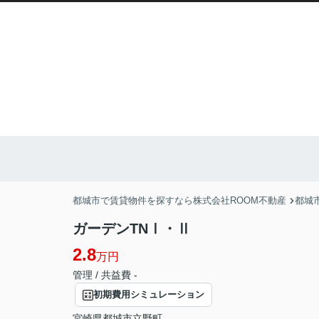
都城市で賃貸物件を探すなら株式会社ROOM不動産
都城
ガーデンTNⅠ・Ⅱ
2.8
万円
管理 / 共益費 -
初期費用シミュレーション
宮崎県
都城市
立野町