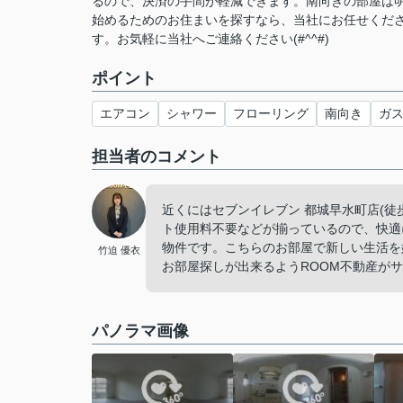
るので、決済の手間が軽減できます。南向きの部屋は明
始めるためのお住まいを探すなら、当社にお任せくだ
す。お気軽に当社へご連絡ください(#^^#)
ポイント
エアコン
シャワー
フローリング
南向き
ガ
担当者のコメント
近くにはセブンイレブン 都城早水町店(徒
ト使用料不要などが揃っているので、快適
物件です。こちらのお部屋で新しい生活を
竹迫 優衣
お部屋探しが出来るようROOM不動産がサポー
パノラマ画像