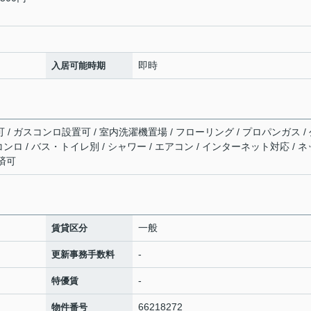
即時
入居可能時期
可 / ガスコンロ設置可 / 室内洗濯機置場 / フローリング / プロパンガス /
スコンロ / バス・トイレ別 / シャワー / エアコン / インターネット対応 / ネ
済可
一般
賃貸区分
-
更新事務手数料
-
特優賃
66218272
物件番号