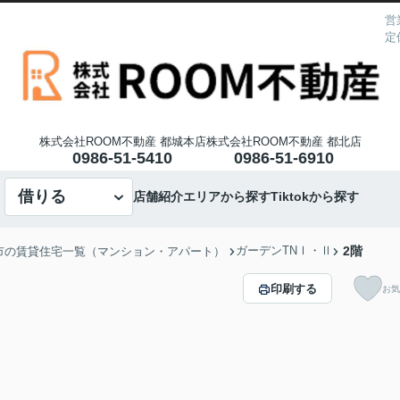
営
定
株式会社ROOM不動産 都城本店
株式会社ROOM不動産 都北店
0986-51-5410
0986-51-6910
借りる
店舗紹介
エリアから探す
Tiktokから探す
ガーデンTNⅠ・Ⅱ
2階
市の賃貸住宅一覧（マンション・アパート）
印刷する
お気