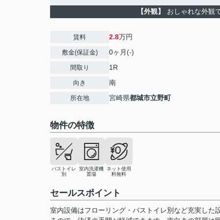
【外観】
おしゃれな外観
2.8
万円
賃料
0ヶ月(-)
敷金(保証金)
1R
間取り
南
向き
宮崎県
都城市
立野町
所在地
物件の特徴
バストイレ
室内洗濯機
ネット使用
別
置場
料無料
セールスポイント
室内設備はフローリング・バストイレ別など充実した