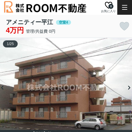
0
お気に入り
アメニティー平江
空室4
4万円
管理/共益費 0円
1
/
25