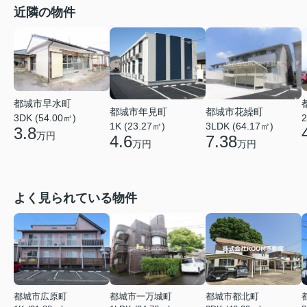
近隣の物件
都城市早水町
都城市年見町
都城市花繰町
3DK (54.00㎡)
2
1K (23.27㎡)
3LDK (64.17㎡)
3.8
万円
4.6
7.38
万円
万円
よく見られている物件
都城市広原町
都城市一万城町
都城市都北町