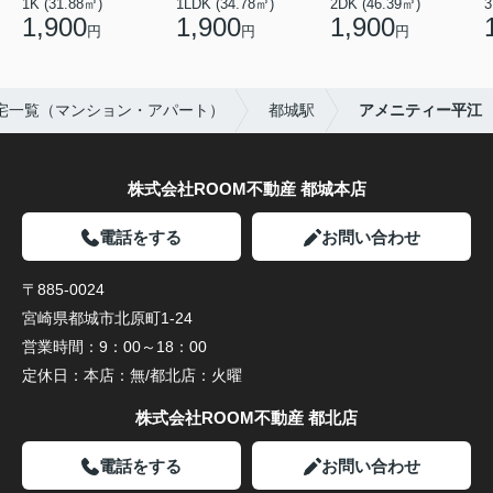
1K (31.88㎡)
1LDK (34.78㎡)
2DK (46.39㎡)
3
1,900
1,900
1,900
円
円
円
宅一覧（マンション・アパート）
都城駅
アメニティー平江
株式会社ROOM不動産 都城本店
電話をする
お問い合わせ
〒885-0024
宮崎県都城市北原町1-24
営業時間：
9：00～18：00
定休日：
本店：無/都北店：火曜
株式会社ROOM不動産 都北店
電話をする
お問い合わせ