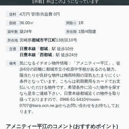
【外観】外はこのようになっています
4万円 管理/共益費 0円
賃料
36.00㎡
1R
面積
間取り
築24年
1階/4階建
築年数
所在階
宮崎県
都城市
平江町
13街区10号
所在地
日豊本線
「
都城
」駅 徒歩10分
交通
日豊本線
「
西都城
」駅 徒歩24分
気になるイチオシ物件情報：「アメニティー平江」。徒
備考
歩6分の距離に都城市立小松原中学校があるのも魅力。
陽当たりが良好な物件は梅雨時期の湿気もたまりにくい
条件となっています。こちらは初期費用をカードでお支
払いいただける物件です。希望条件に沿った物件を探す
なら是非ご連絡下さい。日豊本線都城近くの物件を取り
扱っておりますので、0986-51-5410やroom-
0707@tiara.ocn.ne.jpからお問い合わせをお待ちしてお
ります。
アメニティー平江のコメント(おすすめポイント)