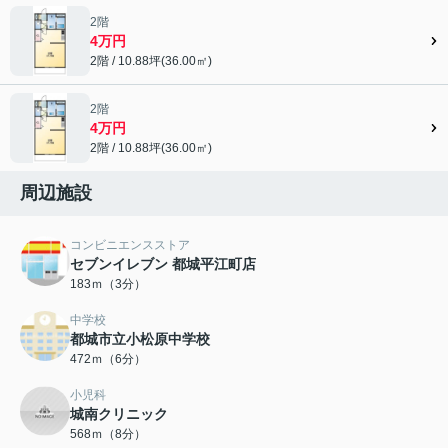
2階
4万円
2階 / 10.88坪(36.00㎡)
2階
4万円
2階 / 10.88坪(36.00㎡)
周辺施設
コンビニエンスストア
セブンイレブン 都城平江町店
183ｍ（3分）
中学校
都城市立小松原中学校
472ｍ（6分）
小児科
城南クリニック
568ｍ（8分）