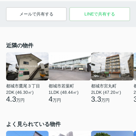
メールで共有する
LINEで共有する
近隣の物件
都城市鷹尾３丁目
都城市若葉町
都城市宮丸町
2DK (46.30㎡)
1LDK (48.44㎡)
2LDK (47.20㎡)
2
4.3
4
3.3
万円
万円
万円
よく見られている物件