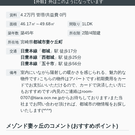
【外観】外はこのようになっています
4.2万円 管理/共益費 0円
賃料
46.17㎡～49.68㎡
1LDK
面積
間取り
築45年
2階/4階建
築年数
所在階
宮崎県
都城市
妻ケ丘町
所在地
日豊本線
「
都城
」駅 徒歩17分
交通
日豊本線
「
西都城
」駅 徒歩25分
日豊本線
「
五十市
」駅 徒歩56分
室内にいながら陽射しの暖かさを感じられる、魅力的な
備考
物件です♪こちらの物件はアパートです♪初期費用をカー
ドでお支払いいただけるので、カードで決済したい方に
もおすすめです♪内見のご連絡はroom-
0707@tiara.ocn.ne.jpからお待ちしております♪また当
社までお問い合わせ頂ければ、都城市の物情報をお探し
いたします(*^^*)
メゾンド妻ヶ丘のコメント(おすすめポイント)