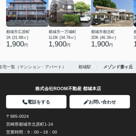
都城市広原町
都城市一万城町
都城市都北町
1K (31.88㎡)
1LDK (34.78㎡)
2DK (46.39㎡)
3
1,900
1,900
1,900
円
円
円
住宅一覧（マンション・アパート）
都城駅
メゾンド妻ヶ丘
株式会社ROOM不動産 都城本店
電話をする
お問い合わせ
〒885-0024
宮崎県都城市北原町1-24
営業時間：
9：00～18：00