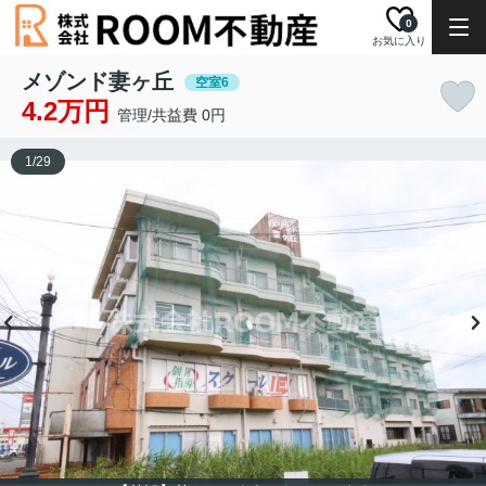
0
お気に入り
メゾンド妻ヶ丘
空室6
4.2万円
管理/共益費 0円
1
/
29