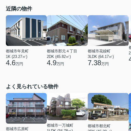
近隣の物件
都城市年見町
都城市郡元４丁目
都城市花繰町
2
1K (23.27㎡)
2DK (45.82㎡)
3LDK (64.17㎡)
4.6
4.9
7.38
万円
万円
万円
よく見られている物件
都城市一万城町
都城市都北町
都城市広原町
1LDK (34.78㎡)