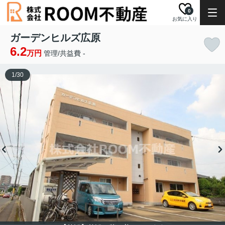
0
お気に入り
ガーデンヒルズ広原
6.2
万円
管理/共益費 -
1
/
30