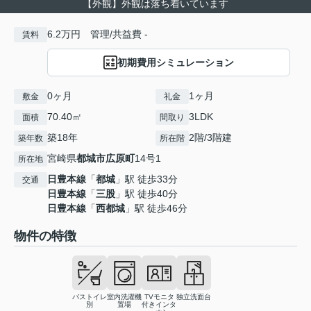
【外観】外観は落ち着いています
6.2万円 管理/共益費 -
賃料
初期費用シミュレーション
0ヶ月
1ヶ月
敷金
礼金
70.40㎡
3LDK
面積
間取り
築18年
2階/3階建
築年数
所在階
宮崎県
都城市
広原町
14号1
所在地
日豊本線
「
都城
」駅 徒歩33分
交通
日豊本線
「
三股
」駅 徒歩40分
日豊本線
「
西都城
」駅 徒歩46分
物件の特徴
バストイレ
室内洗濯機
TVモニタ
独立洗面台
別
置場
付きインタ