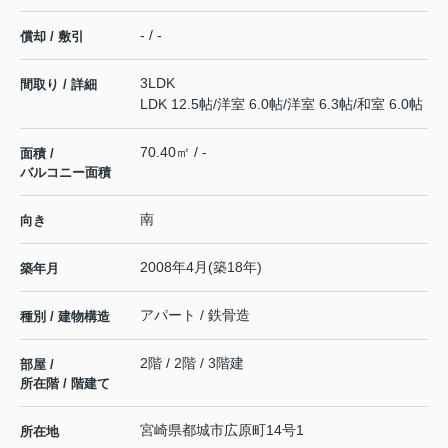
- / -
償却 / 敷引
3LDK
間取り / 詳細
LDK 12.5帖
/
洋室 6.0帖
/
洋室 6.3帖
/
和室 6.0帖
70.40㎡ / -
面積 /
バルコニー面積
南
向き
2008年4月(築18年)
築年月
アパート / 鉄骨造
種別 / 建物構造
2階 / 2階 / 3階建
部屋 /
所在階 / 階建て
宮崎県
都城市
広原町
14号1
所在地