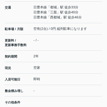
日豊本線
「
都城
」駅 徒歩33分
交通
日豊本線
「
三股
」駅 徒歩40分
日豊本線
「
西都城
」駅 徒歩46分
空有(2台) / 0円 縦列駐車になります
駐車場 / 月額
- / -
更新料 /
更新事務手数料
2年
契約期間
空家
現況
即時
入居可能日
-
敷金積み増し
その他条件