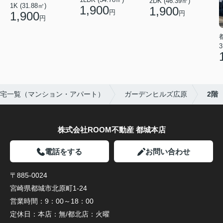
2DK (46.39㎡)
1K (31.88㎡)
1,900
1,900
円
1,900
円
円
3
宅一覧（マンション・アパート）
ガーデンヒルズ広原
2階
株式会社ROOM不動産 都城本店
電話をする
お問い合わせ
〒885-0024
宮崎県都城市北原町1-24
営業時間：
9：00～18：00
定休日：
本店：無/都北店：火曜