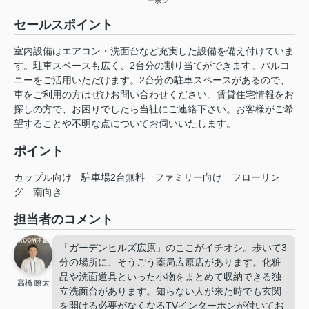
ーホン
セールスポイント
室内設備はエアコン・洗面台など充実した設備を備え付けていま
す。駐車スペースも広く、2台分の割り当てができます。バルコ
ニーをご活用いただけます。2台分の駐車スペースがあるので、
車をご利用の方はぜひお問い合わせください。賃貸住宅情報をお
探しの方で、お困りでしたら当社にご連絡下さい。お客様がご希
望することや不明な点についてお伺いいたします。
ポイント
カップル向け
駐車場2台無料
ファミリー向け
フローリン
グ
南向き
担当者のコメント
「ガーデンヒルズ広原」のここがイチオシ。歩いて3
分の場所に、そうごう薬局広原店があります。化粧
品や洗面道具といった小物をまとめて収納できる独
高橋 瞭太
立洗面台があります。知らない人が来た時でも玄関
を開ける必要がなくなるTVインターホンが付いてお