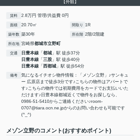
【外観】
2.8万円 管理/共益費 0円
賃料
20.70㎡
1R
面積
間取り
築30年
2階/2階建
築年数
所在階
宮崎県
都城市
立野町
所在地
日豊本線
「
都城
」駅 徒歩37分
交通
日豊本線
「
三股
」駅 徒歩40分
日豊本線
「
西都城
」駅 徒歩54分
気になるイチオシ物件情報：「メゾン立野」♪サンキュ
備考
ー 広原店まで徒歩3分です♪こちらの物件はアパートで
す♪こちらの物件では初期費用をカードでお支払いいた
だけます♪日豊本線都城近くで物件をお探しなら、
0986-51-5410からご連絡ください♪room-
0707@tiara.ocn.ne.jpからのお問い合わせも可能です
(^_^)
メゾン立野のコメント(おすすめポイント)