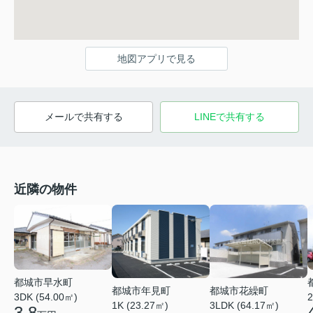
地図アプリで見る
メールで共有する
LINEで共有する
近隣の物件
都城市早水町
都城市年見町
都城市花繰町
3DK (54.00㎡)
2
1K (23.27㎡)
3LDK (64.17㎡)
3.8