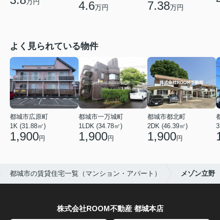
万円
4.6
7.38
万円
万円
よく見られている物件
都城市広原町
都城市一万城町
都城市都北町
1K (31.88㎡)
1LDK (34.78㎡)
2DK (46.39㎡)
3
1,900
1,900
1,900
円
円
円
都城市の賃貸住宅一覧（マンション・アパート）
メゾン立野
株式会社ROOM不動産 都城本店