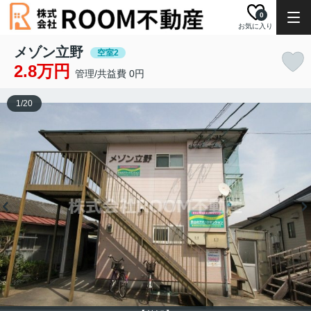
0
お気に入り
メゾン立野
空室2
2.8万円
管理/共益費 0円
1
/
20