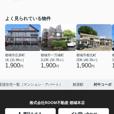
よく見られている物件
都城市広原町
都城市一万城町
都城市都北町
1K (31.88㎡)
1LDK (34.78㎡)
2DK (46.39㎡)
3
1,900
1,900
1,900
円
円
円
賃貸住宅一覧（マンション・アパート）
餅原駅
村中コーポ
株式会社ROOM不動産 都城本店
電話をする
お問い合わせ