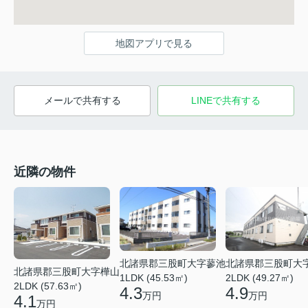
地図アプリで見る
メールで共有する
LINEで共有する
近隣の物件
北諸県郡三股町大字蓼池
北諸県郡三股町大
北諸県郡三股町大字樺山
1LDK (45.53㎡)
2LDK (49.27㎡)
2LDK (57.63㎡)
4.3
4.9
万円
万円
4.1
万円