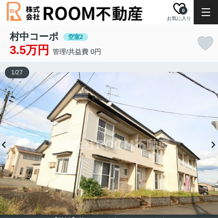
0
お気に入り
村中コーポ
空室2
3.5万円
管理/共益費 0円
1
/
27