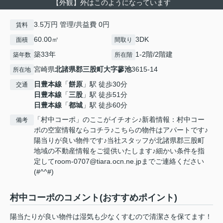
【外観】外はこのようになっています
3.5万円 管理/共益費 0円
賃料
60.00㎡
3DK
面積
間取り
築33年
1-2階/2階建
築年数
所在階
宮崎県
北諸県郡三股町
大字蓼池
3615-14
所在地
日豊本線
「
餅原
」駅 徒歩30分
交通
日豊本線
「
三股
」駅 徒歩51分
日豊本線
「
都城
」駅 徒歩60分
「村中コーポ」のここがイチオシ♪新着情報：村中コー
備考
ポの空室情報ならコチラ♪こちらの物件はアパートです♪
陽当りが良い物件です♪当社スタッフが北諸県郡三股町
地域の不動産情報をご提供いたします♪細かい条件を指
定してroom-0707@tiara.ocn.ne.jpまでご連絡ください
(#^^#)
村中コーポのコメント(おすすめポイント)
陽当たりが良い物件は湿気も少なくすむので清潔さを保てます！