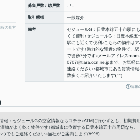
募集戸数 / 総戸数
- / -
取引態様
一般媒介
情報の見方
備考
セジュールG：日豊本線五十市駅に
くて便利♪セジュールG：日豊本線五
駅にも近くて便利♪こちらの物件はア
ートです♪魅力的な駅近の物件で、駅
で徒歩7分です♪メールアドレスroom
0707@tiara.ocn.ne.jpまで、お気軽
連絡ください♪都城市にある賃貸情報
数多くご紹介いたします(^^)
情報
)
情報：セジュールGの空室情報ならコチラ♪ATMに行かずとも、初期費
洗濯物がよく乾く物件です♪都城市に位置する日豊本線五十市周辺なら、
e.jpまで、いつでもご連絡ください♪当社がご案内します(#^^#)