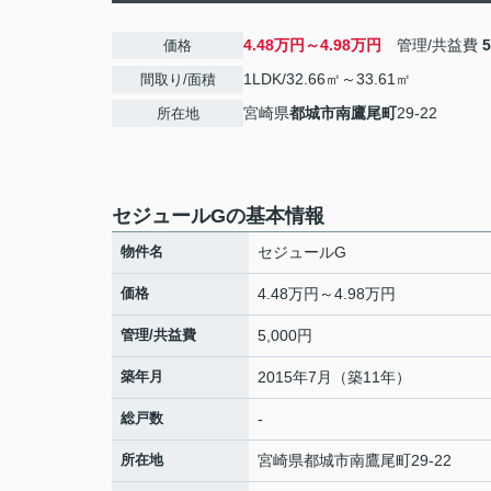
4.48万円～4.98万円
管理/共益費
価格
1LDK/32.66㎡～33.61㎡
間取り/面積
宮崎県
都城市
南鷹尾町
29-22
所在地
セジュールGの基本情報
物件名
セジュールG
価格
4.48万円～4.98万円
管理/共益費
5,000円
築年月
2015年7月（築11年）
総戸数
-
所在地
宮崎県
都城市
南鷹尾町
29-22