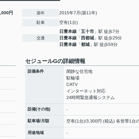
5,000円
2015年7月(築11年)
築年
空有(1台)
駐車
日豊本線
「
五十市
」駅 徒歩7分
日豊本線
「
西都城
」駅 徒歩29分
交通
日豊本線
「
都城
」駅 徒歩59分
セジュールGの詳細情報
設備条件
閑静な住宅地
駐輪場
CATV
インターネット対応
24時間緊急通報システム
設備(その他)
-
駐車場/月額
空有(1台)/3,300円 (税込) 各世帯1台
用途地域
-