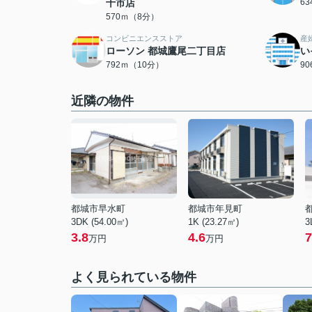
十市店
6
570ｍ（8分）
コンビニエンスストア
産
ローソン 都城鷹尾二丁目店
い
792ｍ（10分）
9
近隣の物件
都城市早水町
都城市年見町
3DK (54.00㎡)
1K (23.27㎡)
3
3.8
4.6
7
万円
万円
よく見られている物件