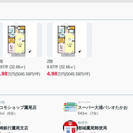
階
2階
.87坪 (32.66㎡)
9.87坪 (32.66㎡)
.98
4.98
万円(5045.59円/坪)
万円(5045.59円/坪)
の他
スーパー
コモショップ鷹尾店
スーパー大浦パシオたかお
56ｍ（6分）
543ｍ（7分）
行
郵便局
崎銀行鷹尾支店
都城鷹尾郵便局