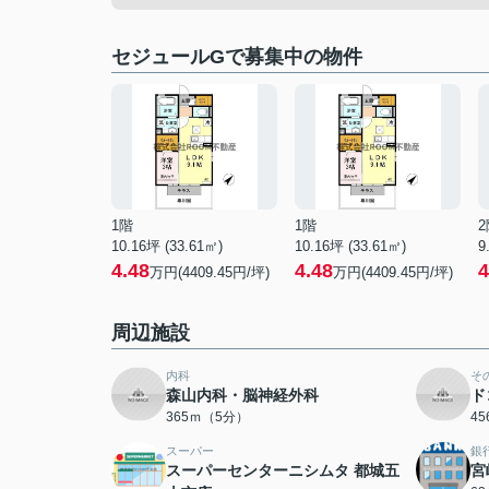
セジュールGで募集中の物件
1階
1階
2
10.16坪 (33.61㎡)
10.16坪 (33.61㎡)
9
4.48
4.48
4
万円(4409.45円/坪)
万円(4409.45円/坪)
周辺施設
内科
そ
森山内科・脳神経外科
ド
365ｍ（5分）
4
スーパー
銀
スーパーセンターニシムタ 都城五
宮