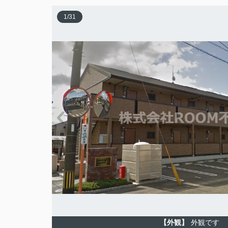
1
/
31
【外観】
外観です