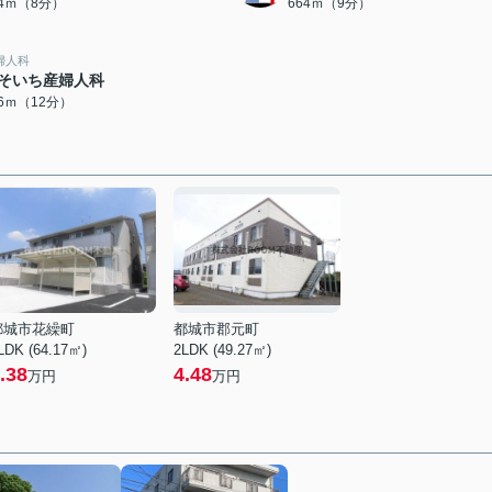
34ｍ（8分）
664ｍ（9分）
婦人科
そいち産婦人科
06ｍ（12分）
都城市花繰町
都城市郡元町
LDK (64.17㎡)
2LDK (49.27㎡)
.38
4.48
万円
万円