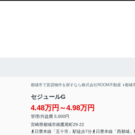
都城市で賃貸物件を探すなら株式会社ROOM不動産
都城
セジュールG
4.48万円～4.98万円
管理/共益費 5,000円
宮崎県
都城市
南鷹尾町
29-22
日豊本線「五十市」駅徒歩7分
日豊本線「西都城」