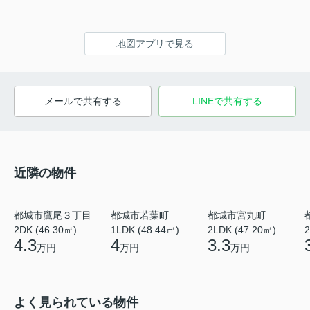
地図アプリで見る
メールで共有する
LINEで共有する
近隣の物件
都城市鷹尾３丁目
都城市若葉町
都城市宮丸町
2DK (46.30㎡)
1LDK (48.44㎡)
2LDK (47.20㎡)
2
4.3
4
3.3
万円
万円
万円
よく見られている物件