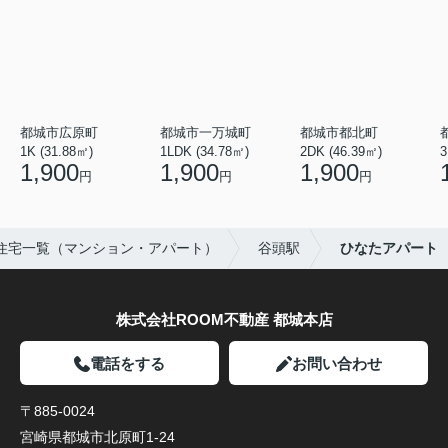
都城市広原町
都城市一万城町
都城市都北町
1K (31.88㎡)
1LDK (34.78㎡)
2DK (46.39㎡)
3
1,900
1,900
1,900
円
円
円
住宅一覧（マンション・アパート）
谷頭駅
ひなたアパート
株式会社ROOM不動産 都城本店
電話をする
お問い合わせ
〒885-0024
宮崎県都城市北原町1-24