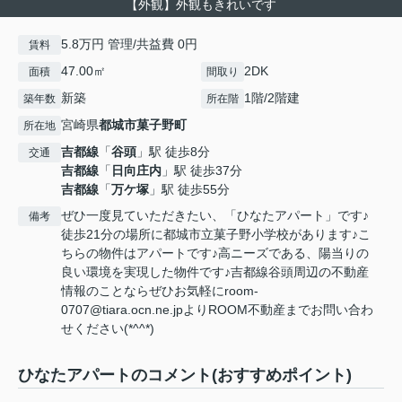
【外観】外観もきれいです
5.8万円 管理/共益費 0円
賃料
47.00㎡
2DK
面積
間取り
新築
1階/2階建
築年数
所在階
宮崎県
都城市
菓子野町
所在地
吉都線
「
谷頭
」駅 徒歩8分
交通
吉都線
「
日向庄内
」駅 徒歩37分
吉都線
「
万ケ塚
」駅 徒歩55分
ぜひ一度見ていただきたい、「ひなたアパート」です♪
備考
徒歩21分の場所に都城市立菓子野小学校があります♪こ
ちらの物件はアパートです♪高ニーズである、陽当りの
良い環境を実現した物件です♪吉都線谷頭周辺の不動産
情報のことならぜひお気軽にroom-
0707@tiara.ocn.ne.jpよりROOM不動産までお問い合わ
せください(*^^*)
ひなたアパートのコメント(おすすめポイント)