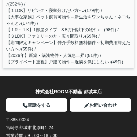
♪(252件)
【１LDK】リビング・寝室分けたい方へ♪(179件)
【大事な家族】ペット飼育可物件～新生活をワンちゃん・ネコち
ゃんと♪(174件)
【１R・１K】1部屋タイプ 3.5万円以下の物件♪ (98件)
【３LDK】ファミリーの方・広々間取り♪(69件)
【期間限定キャンペーン】仲介手数料無料物件～初期費用抑えた
い方へ♪(55件)
【2026年】新築・築浅物件～人気急上昇♪(51件)
【プライベート重視】戸建て物件～近隣を気にしない♪(49件)
株式会社ROOM不動産 都城本店
電話をする
お問い合わせ
〒885-0024
宮崎県都城市北原町1-24
営業時間：
9：00～18：00