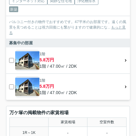
インターネット対応
閑静な住宅地
浄化槽排水
新築
バルコニー付きの物件でおすすめです。47平米のお部屋です。遠くの風
景を見つめることは視力回復にも繋がりますので健康的にな...
もっと見
る
募集中の部屋
1階
5.8万円
1階 / 47.00㎡ / 2DK
1階
5.8万円
1階 / 47.00㎡ / 2DK
万ケ塚の掲載物件の家賃相場
家賃相場
空室件数
-
-
1R～1K