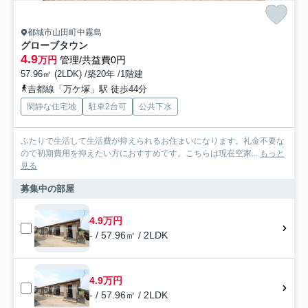
都城市山田町中霧島
グローブタウン
4.9
万円
管理/共益費0円
57.96㎡ (2LDK) /築20年 /1階建
吉都線「万ケ塚」駅 徒歩44分
閑静な住宅地
駐車2台可
公共下水
ふたりで生活して生活費が抑えられるお住まいになります。礼金不要な
ので初期費用を抑えたい方におすすめです。こちらは現在空家...
もっと
見る
募集中の部屋
4.9万円
- / 57.96㎡ / 2LDK
4.9万円
- / 57.96㎡ / 2LDK