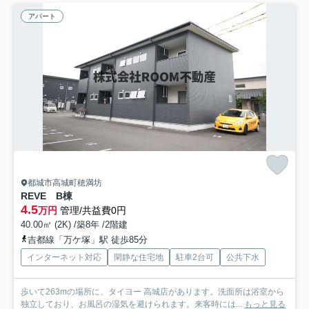
アパート
都城市高城町穂満坊
REVE B棟
4.5
万円
管理/共益費0円
40.00㎡ (2K) /築8年 /2階建
吉都線「万ケ塚」駅 徒歩85分
インターネット対応
閑静な住宅地
駐車2台可
公共下水
歩いて263mの場所に、タイヨー 高城店があります。洗面所は浴室から
独立しており、お風呂の湿気を避けられます。来客時には...
もっと見る