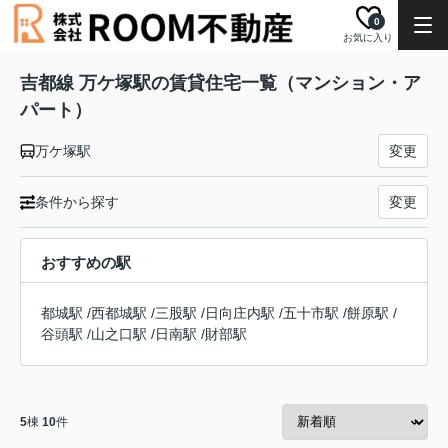
0
お気に入り
吉都線 万ケ塚駅の賃貸住宅一覧（マンション・ア
パート）
万ケ塚駅
変更
条件から探す
変更
おすすめの駅
都城駅
/
西都城駅
/
三股駅
/
日向庄内駅
/
五十市駅
/
餅原駅
/
谷頭駅
/
山之口駅
/
日南駅
/
財部駅
5
棟
10
件