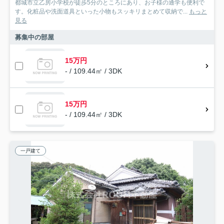
都城市立乙房小学校が徒歩5分のところにあり、お子様の通学も便利で
す。化粧品や洗面道具といった小物もスッキリまとめて収納で...
もっと
見る
募集中の部屋
15万円
- / 109.44㎡ / 3DK
15万円
- / 109.44㎡ / 3DK
一戸建て