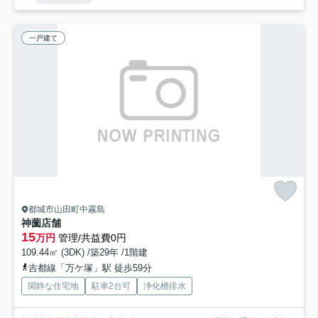
一戸建て
都城市山田町中霧島
神薗店舗
15
万円
管理/共益費0円
109.44㎡ (3DK) /築29年 /1階建
吉都線「万ケ塚」駅 徒歩59分
閑静な住宅地
駐車2台可
浄化槽排水