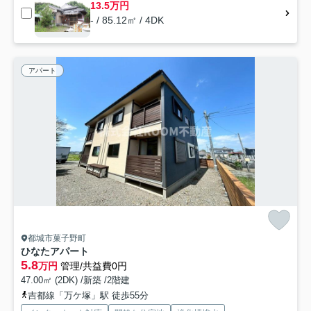
13.5万円
- / 85.12㎡ / 4DK
アパート
都城市菓子野町
ひなたアパート
5.8
万円
管理/共益費0円
47.00㎡ (2DK) /新築 /2階建
吉都線「万ケ塚」駅 徒歩55分