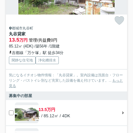
都城市丸谷町
丸谷貸家
13.5
万円
管理/共益費0円
85.12㎡ (4DK) /築56年 /1階建
吉都線「万ケ塚」駅 徒歩34分
閑静な住宅地
浄化槽排水
気になるイチオシ物件情報：「丸谷貸家」。室内設備は洗面台・フロー
リング・バストイレ別など充実した設備を備え付けています。...
もっと
見る
募集中の部屋
13.5万円
- / 85.12㎡ / 4DK