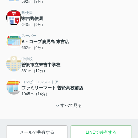
592ｍ（8分）
郵便局
末吉郵便局
643ｍ（9分）
スーパー
A・コープ鹿児島 末吉店
662ｍ（9分）
中学校
曽於市立末吉中学校
881ｍ（12分）
コンビニエンスストア
ファミリーマート 曽於高校前店
1045ｍ（14分）
すべて見る
メールで共有する
LINEで共有する