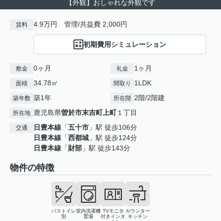
【外観】おしゃれな外観です
4.9万円 管理/共益費 2,000円
賃料
初期費用シミュレーション
0ヶ月
1ヶ月
敷金
礼金
34.78㎡
1LDK
面積
間取り
築1年
2階/2階建
築年数
所在階
鹿児島県
曽於市
末吉町上町
１丁目
所在地
日豊本線
「
五十市
」駅 徒歩106分
交通
日豊本線
「
西都城
」駅 徒歩124分
日豊本線
「
財部
」駅 徒歩143分
物件の特徴
バストイレ
室内洗濯機
TVモニタ
カウンター
別
置場
付きインタ
キッチン