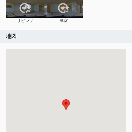
リビング
洋室
地図