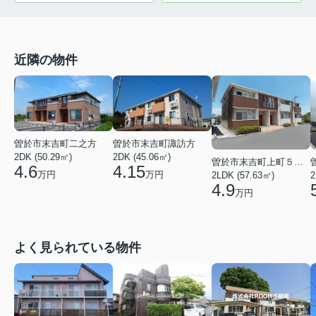
近隣の物件
曽於市末吉町二之方
曽於市末吉町諏訪方
2DK (50.29㎡)
2DK (45.06㎡)
曽於市末吉町上町５丁目
4.6
4.15
万円
万円
2LDK (57.63㎡)
2
4.9
万円
よく見られている物件