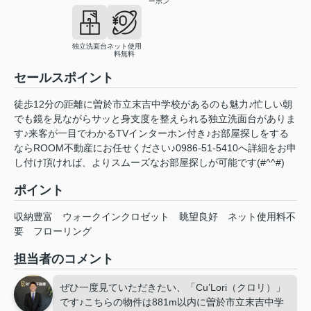
ーホン
独立洗面台
ネット使用
料無料
セールスポイント
徒歩12分の距離に曽於市立末吉中学校があるのも魅力♪忙しい朝
でも鏡を見ながらサッと身支度を整えられる独立洗面台がありま
す♪来客が一目でわかるTVインターホン付き♪お部屋探しをする
ならROOM不動産にお任せください♪0986-51-5410へ詳細をお申
し付け頂ければ、よりスムーズなお部屋探しが可能です(#^^#)
ポイント
収納豊富
ウォークインクロゼット
眺望良好
ネット使用料不
要
フローリング
担当者のコメント
ぜひ一度見ていただきたい、「Cu’Lori（クロリ）」
です♪こちらの物件は881m以内に曽於市立末吉中学