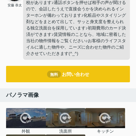
校があります♪通話ボタンを押せば相手の声が聞ける
安藤 恭太
ので、会話したうえで直接会うかを決められるイン
ターホンが備わっております♪化粧品やスタイリング
剤などをまとめて出して、サッと身支度を整えられ
る独立洗面台を採用しています♪初期費用のカード決
済ができます♪賃貸情報のことなら、地域に密着した
当社の物件情報をご覧ください♪お客様のライフスタ
イルに適した物件や、ニーズに合わせた物件のご紹
介させていただきます(^_^)
お問い合わせ
無料
パノラマ画像
外観
洗面所
キッチン