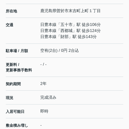
鹿児島県
曽於市
末吉町上町
１丁目
所在地
日豊本線
「
五十市
」駅 徒歩106分
交通
日豊本線
「
西都城
」駅 徒歩124分
日豊本線
「
財部
」駅 徒歩143分
空有(2台) / 0円 2台込
駐車場 / 月額
- / -
更新料 /
更新事務手数料
2年
契約期間
完成済み
現況
即時
入居可能日
-
敷金積み増し