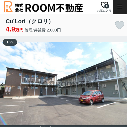
0
お気に入り
Cu’Lori（クロリ）
4.9
万円
管理/共益費 2,000円
1
/
29