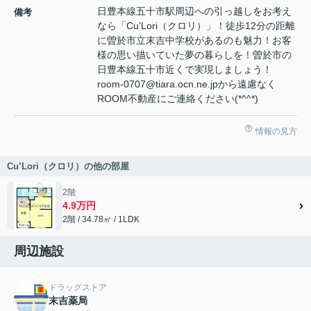
日豊本線五十市駅周辺への引っ越しをお考え
備考
なら「Cu’Lori（クロリ）」！徒歩12分の距離
に曽於市立末吉中学校があるのも魅力！お客
様の思い描いていた夢の暮らしを！曽於市の
日豊本線五十市近くで実現しましょう！
room-0707@tiara.ocn.ne.jpから遠慮なく
ROOM不動産にご連絡ください(*^^*)
情報の見方
Cu’Lori（クロリ）の他の部屋
2階
4.9万円
2階 / 34.78㎡ / 1LDK
周辺施設
ドラッグストア
末吉薬局