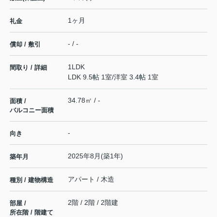
1ヶ月
礼金
- / -
償却 / 敷引
1LDK
間取り / 詳細
LDK 9.5帖 1室
/
洋室 3.4帖 1室
34.78㎡ / -
面積 /
バルコニー面積
-
向き
2025年8月(築1年)
築年月
アパート / 木造
種別 / 建物構造
2階 / 2階 / 2階建
部屋 /
所在階 / 階建て