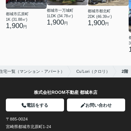
都城市一万城町
都城市都北町
都城市広原町
1LDK (34.78㎡)
2DK (46.39㎡)
1K (31.88㎡)
1,900
1,900
円
1,900
円
円
3
住宅一覧（マンション・アパート）
Cu’Lori（クロリ）
2階
株式会社ROOM不動産 都城本店
電話をする
お問い合わせ
〒885-0024
宮崎県都城市北原町1-24