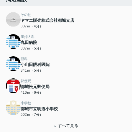
その他
ヤマエ販売株式会社都城支店
307ｍ（4分）
産婦人科
丸田病院
337ｍ（5分）
眼科
小山田眼科医院
341ｍ（5分）
郵便局
都城松元郵便局
416ｍ（6分）
小学校
都城市立明道小学校
502ｍ（7分）
すべて見る