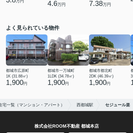
万円
4.6
7.38
万円
万円
よく見られている物件
都城市広原町
都城市一万城町
都城市都北町
1K (31.88㎡)
1LDK (34.78㎡)
2DK (46.39㎡)
3
1,900
1,900
1,900
円
円
円
住宅一覧（マンション・アパート）
西都城駅
セジュール楽
株式会社ROOM不動産 都城本店