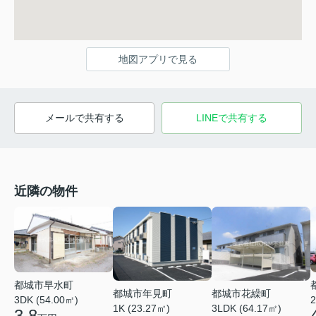
地図アプリで見る
メールで共有する
LINEで共有する
近隣の物件
都城市早水町
都城市年見町
都城市花繰町
3DK (54.00㎡)
2
1K (23.27㎡)
3LDK (64.17㎡)
3.8