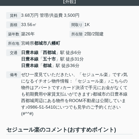
【外観】
3.68万円 管理/共益費 3,500円
賃料
33.56㎡
1K
面積
間取り
築26年
2階/2階建
築年数
所在階
宮崎県
都城市
八幡町
所在地
日豊本線
「
西都城
」駅 徒歩6分
交通
日豊本線
「
五十市
」駅 徒歩31分
日豊本線
「
都城
」駅 徒歩36分
ぜひ一度見ていただきたい、「セジュール楽」です♪気
備考
になるイチオシ物件情報：「セジュール楽」♪こちらの
物件はアパートです♪カード決済で手元にお金がなくて
も初期費用や家賃支払いができます♪都城市の日豊本線
西都城周辺にある物件をROOM不動産は公開していま
す♪0986-51-5410にいつでも見学のご予約ください
(#^^#)
セジュール楽のコメント(おすすめポイント)