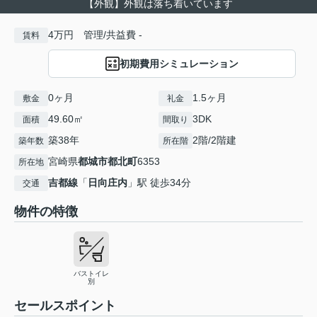
【外観】外観は落ち着いています
4万円 管理/共益費 -
賃料
初期費用シミュレーション
0ヶ月
1.5ヶ月
敷金
礼金
49.60㎡
3DK
面積
間取り
築38年
2階/2階建
築年数
所在階
宮崎県
都城市
都北町
6353
所在地
吉都線
「
日向庄内
」駅 徒歩34分
交通
物件の特徴
バストイレ
別
セールスポイント