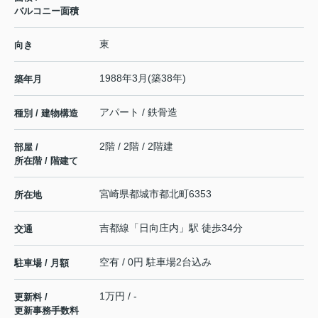
バルコニー面積
東
向き
1988年3月(築38年)
築年月
アパート / 鉄骨造
種別 / 建物構造
2階 / 2階 / 2階建
部屋 /
所在階 / 階建て
宮崎県
都城市
都北町
6353
所在地
吉都線
「
日向庄内
」駅 徒歩34分
交通
空有 / 0円 駐車場2台込み
駐車場 / 月額
1万円 / -
更新料 /
更新事務手数料