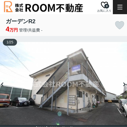
0
お気に入り
ガーデンR2
4
万円
管理/共益費 -
1
/
25