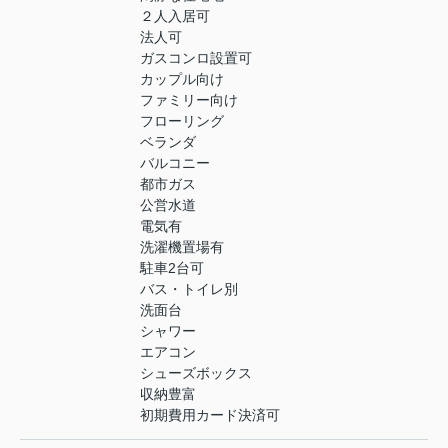
２人入居可
法人可
ガスコンロ設置可
カップル向け
ファミリー向け
フローリング
ベランダ
バルコニー
都市ガス
公営水道
電気有
洗濯機置場有
駐車2台可
バス・トイレ別
洗面台
シャワー
エアコン
シューズボックス
収納豊富
初期費用カード決済可