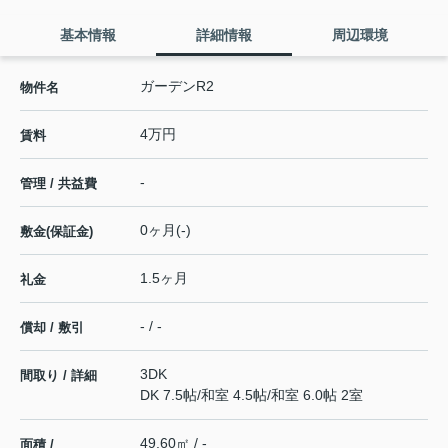
基本情報
詳細情報
周辺環境
ガーデンR2
物件名
4万円
賃料
-
管理 / 共益費
0ヶ月(-)
敷金(保証金)
1.5ヶ月
礼金
- / -
償却 / 敷引
3DK
間取り / 詳細
DK 7.5帖
/
和室 4.5帖
/
和室 6.0帖 2室
49.60㎡ / -
面積 /