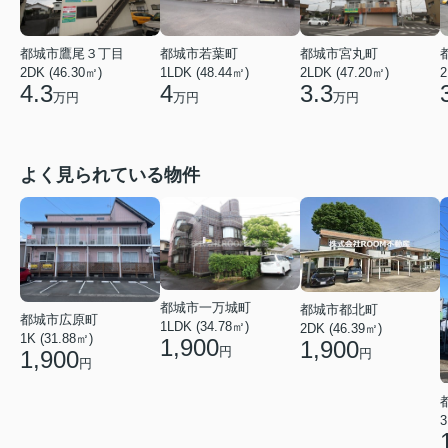
都城市鷹尾３丁目
都城市若葉町
都城市宮丸町
2DK (46.30㎡)
1LDK (48.44㎡)
2LDK (47.20㎡)
2
4.3
4
3.3
万円
万円
万円
よく見られている物件
都城市一万城町
都城市都北町
都城市広原町
1LDK (34.78㎡)
2DK (46.39㎡)
1K (31.88㎡)
1,900
1,900
円
1,900
円
円
3