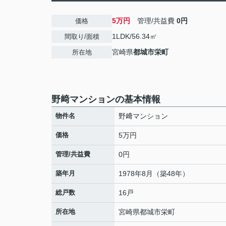
5万円
管理/共益費
0円
価格
1LDK/56.34㎡
間取り/面積
宮崎県
都城市
栄町
所在地
野﨑マンションの基本情報
物件名
野﨑マンション
価格
5万円
管理/共益費
0円
築年月
1978年8月（築48年）
総戸数
16戸
所在地
宮崎県
都城市
栄町