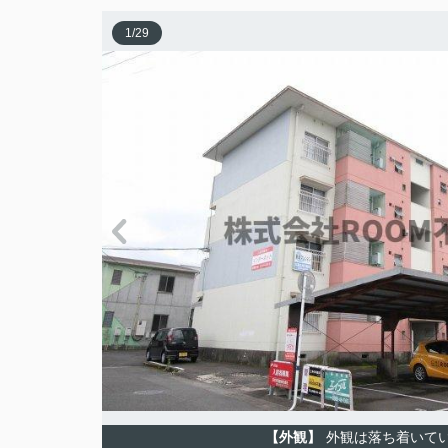
1
/
29
【外観】
外観は落ち着いて