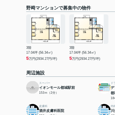
野﨑マンションで募集中の物件
3階
3階
17.04坪 (56.34㎡)
17.04坪 (56.34㎡)
5
5
万円(2934.27円/坪)
万円(2934.27円/坪)
周辺施設
スーパー
ド
イオンモール都城駅前
デ
153ｍ（2分）
都
1
皮膚科
内
酒井皮膚科医院
川