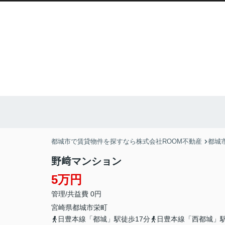
都城市で賃貸物件を探すなら株式会社ROOM不動産
都城
野﨑マンション
5万円
管理/共益費 0円
宮崎県
都城市
栄町
日豊本線「都城」駅徒歩17分
日豊本線「西都城」駅