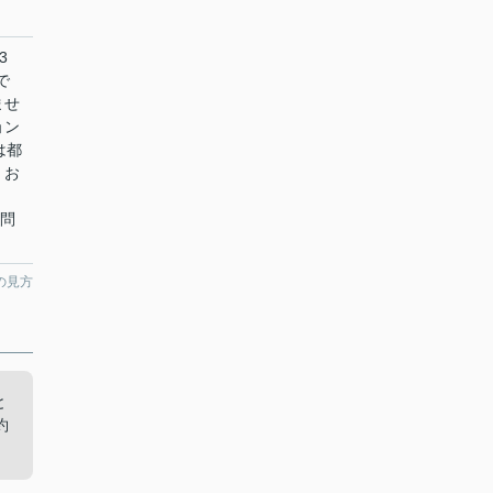
3
で
ませ
ョン
は都
。お
お問
の見方
と
約