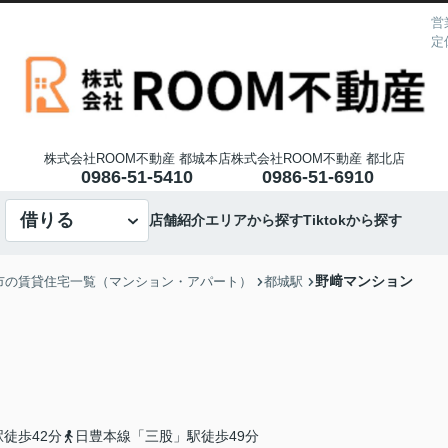
営
定
株式会社ROOM不動産 都城本店
株式会社ROOM不動産 都北店
0986-51-5410
0986-51-6910
借りる
店舗紹介
エリアから探す
Tiktokから探す
野﨑マンション
市の賃貸住宅一覧（マンション・アパート）
都城駅
徒歩42分
日豊本線「三股」駅徒歩49分