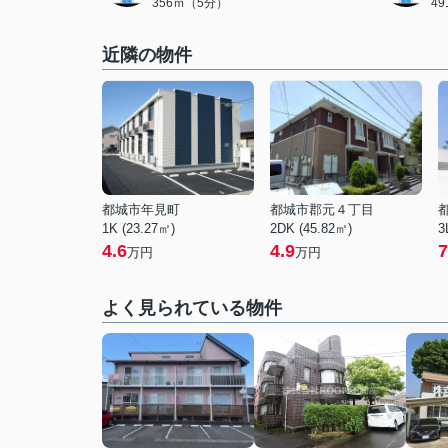
356ｍ（5分）
4
近隣の物件
都城市年見町
都城市郡元４丁目
1K (23.27㎡)
2DK (45.82㎡)
3
4.6
4.9
7
万円
万円
よく見られている物件