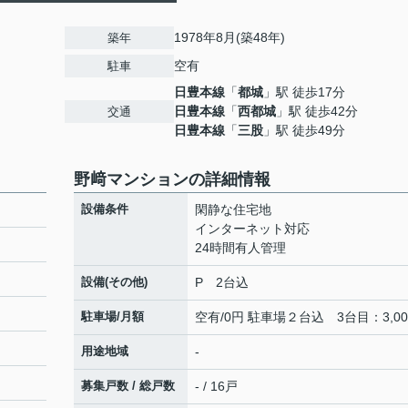
1978年8月(築48年)
築年
空有
駐車
日豊本線
「
都城
」駅 徒歩17分
日豊本線
「
西都城
」駅 徒歩42分
交通
日豊本線
「
三股
」駅 徒歩49分
野﨑マンションの詳細情報
設備条件
閑静な住宅地
インターネット対応
24時間有人管理
設備(その他)
P 2台込
駐車場/月額
空有/0円 駐車場２台込 3台目：3,00
用途地域
-
募集戸数 / 総戸数
- / 16戸