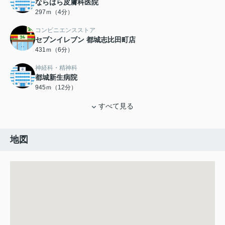
ならはら皮膚科医院
297ｍ（4分）
コンビニエンスストア
セブンイレブン 都城志比田町店
431ｍ（6分）
神経科・精神科
都城新生病院
945ｍ（12分）
すべて見る
地図