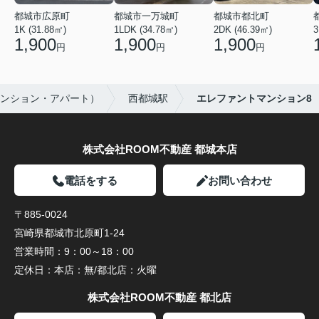
都城市広原町
都城市一万城町
都城市都北町
1K (31.88㎡)
1LDK (34.78㎡)
2DK (46.39㎡)
3
1,900
1,900
1,900
円
円
円
ンション・アパート）
西都城駅
エレファントマンション8
株式会社ROOM不動産 都城本店
電話をする
お問い合わせ
〒885-0024
宮崎県都城市北原町1-24
営業時間：
9：00～18：00
定休日：
本店：無/都北店：火曜
株式会社ROOM不動産 都北店