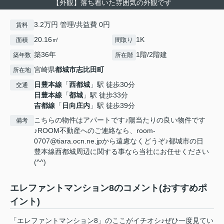
【外観】落ち着いた雰囲気の外観です
3.2万円 管理/共益費 0円
賃料
20.16㎡
1K
面積
間取り
築36年
1階/2階建
築年数
所在階
宮崎県
都城市
志比田町
所在地
日豊本線
「
西都城
」駅 徒歩30分
交通
日豊本線
「
都城
」駅 徒歩33分
吉都線
「
日向庄内
」駅 徒歩39分
こちらの物件はアパートです♪陽当たりの良い物件です
備考
♪ROOM不動産へのご連絡なら、room-
0707@tiara.ocn.ne.jpから遠慮なくどうぞ♪都城市の日
豊本線西都城周辺に関する事なら当社にお任せください
(^^)
エレファントマンション8のコメント(おすすめポ
イント)
「エレファントマンション8」のここがイチオシ♪ぜひ一度見てい