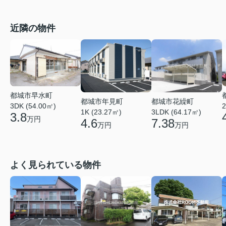
近隣の物件
都城市早水町
都城市年見町
都城市花繰町
3DK (54.00㎡)
2
1K (23.27㎡)
3LDK (64.17㎡)
3.8
万円
4.6
7.38
万円
万円
よく見られている物件