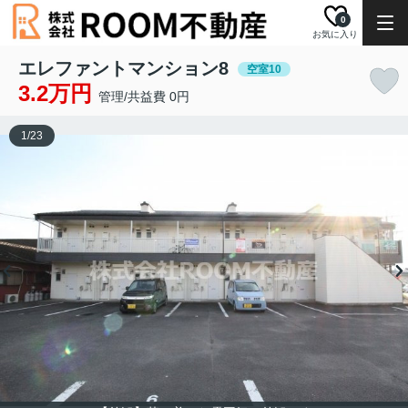
0
お気に入り
エレファントマンション8
空室10
3.2万円
管理/共益費 0円
1
/
23