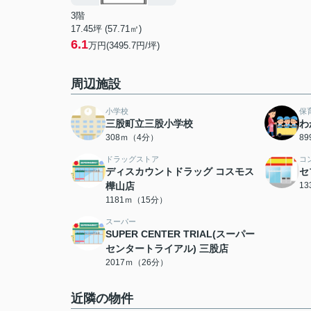
3階
17.45坪 (57.71㎡)
6.1
万円(3495.7円/坪)
周辺施設
小学校
保
三股町立三股小学校
わ
308ｍ（4分）
8
ドラッグストア
コ
ディスカウントドラッグ コスモス
セ
樺山店
1
1181ｍ（15分）
スーパー
SUPER CENTER TRIAL(スーパー
センタートライアル) 三股店
2017ｍ（26分）
近隣の物件