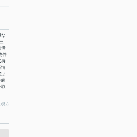
報な
三
設備
物件
気持
産情
産ま
本線
を取
の見方