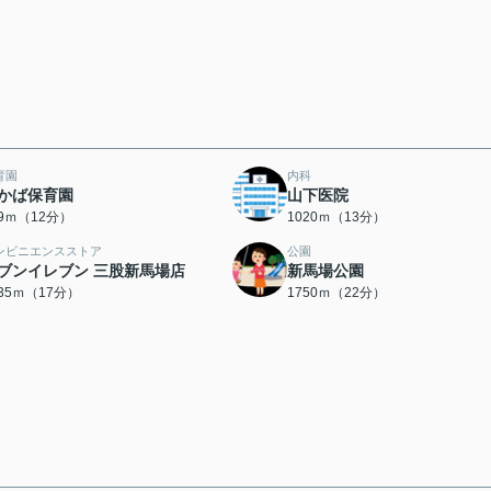
育園
内科
かば保育園
山下医院
99ｍ（12分）
1020ｍ（13分）
ンビニエンスストア
公園
ブンイレブン 三股新馬場店
新馬場公園
335ｍ（17分）
1750ｍ（22分）