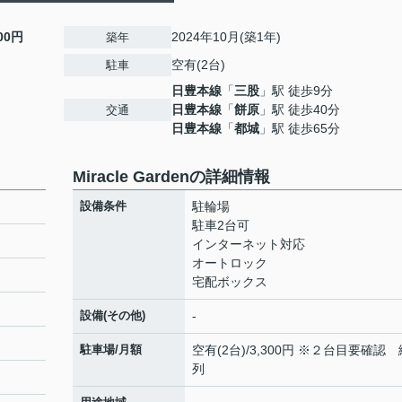
000円
2024年10月(築1年)
築年
空有(2台)
駐車
日豊本線
「
三股
」駅 徒歩9分
日豊本線
「
餅原
」駅 徒歩40分
交通
日豊本線
「
都城
」駅 徒歩65分
Miracle Gardenの詳細情報
設備条件
駐輪場
駐車2台可
インターネット対応
オートロック
宅配ボックス
設備(その他)
-
駐車場/月額
空有(2台)/3,300円 ※２台目要確認 
列