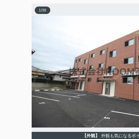
1
/
36
【外観】
外観も気になるポ