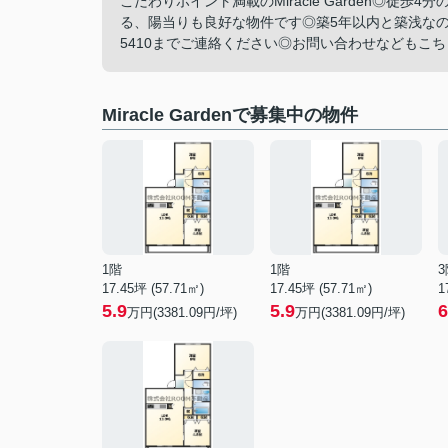
こだわりポイント満載のMiracle Garden◎
る、陽当りも良好な物件です◎築5年以内と築浅なので
5410までご連絡ください◎お問い合わせなどもこちらか
Miracle Gardenで募集中の物件
1階
1階
3
17.45坪 (57.71㎡)
17.45坪 (57.71㎡)
1
5.9
5.9
6
万円(3381.09円/坪)
万円(3381.09円/坪)