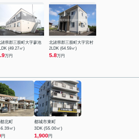
北諸県郡三股町大字蓼池
北諸県郡三股町大字宮村
LDK (49.27㎡)
2LDK (64.59㎡)
.9
5.8
万円
万円
都北町
都城市東町
46.39㎡)
3DK (55.00㎡)
0
1,900
円
円