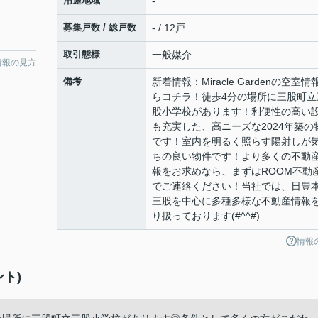
用途地域
-
募集戸数 / 総戸数
- / 12戸
取引態様
一般媒介
情報の見方
備考
新着情報：Miracle Gardenの空室情
らコチラ！徒歩4分の場所に三股町立
股小学校があります！利便性の高い
も充実した、高ニーズな2024年築の
です！室内を明るく照らす陽射しが
ちの良い物件です！より多くの不動
報をお求めなら、まずはROOM不動
でご連絡ください！当社では、日豊
三股を中心に多種多様な不動産情報
り扱っております(#^^#)
情報
ント)