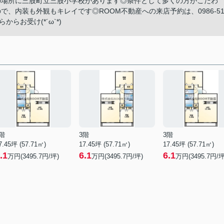
徒歩4分の場所に三股町立三股小学校があります◎条件として多くの方がこだわ
、内装も外観もキレイです◎ROOM不動産への来店予約は、0986-51
らお受け(*´ω`*)
階
3階
3階
7.45坪 (57.71㎡)
17.45坪 (57.71㎡)
17.45坪 (57.71㎡)
.1
6.1
6.1
万円(3495.7円/坪)
万円(3495.7円/坪)
万円(3495.7円/坪