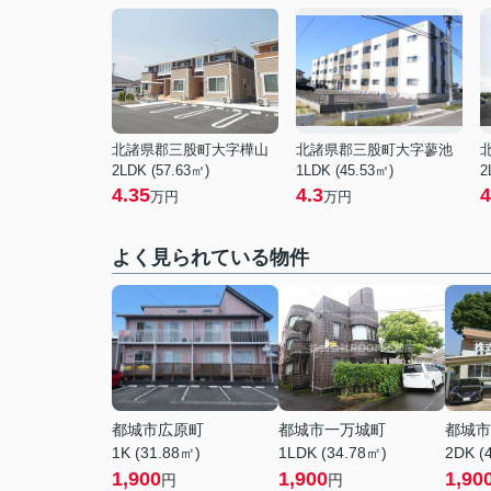
北諸県郡三股町大字樺山
北諸県郡三股町大字蓼池
2LDK (57.63㎡)
1LDK (45.53㎡)
2
4.35
4.3
4
万円
万円
よく見られている物件
都城市広原町
都城市一万城町
都城市
1K (31.88㎡)
1LDK (34.78㎡)
2DK (
1,900
1,900
1,90
円
円