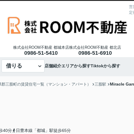
営
定
株式会社ROOM不動産 都城本店
株式会社ROOM不動産 都北店
0986-51-5410
0986-51-6910
借りる
店舗紹介
エリアから探す
Tiktokから探す
Miracle Gar
県郡三股町の賃貸住宅一覧（マンション・アパート）
三股駅
歩40分
日豊本線「都城」駅徒歩65分