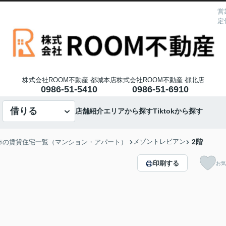
営
定
株式会社ROOM不動産 都城本店
株式会社ROOM不動産 都北店
0986-51-5410
0986-51-6910
借りる
店舗紹介
エリアから探す
Tiktokから探す
メゾントレビアン
2階
市の賃貸住宅一覧（マンション・アパート）
印刷する
お気