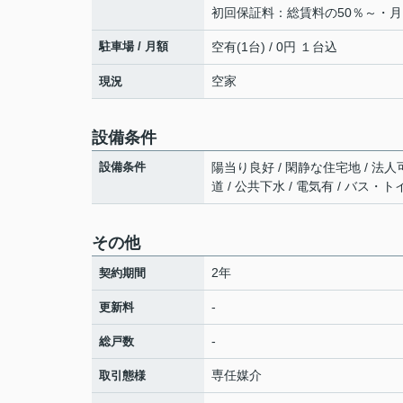
初回保証料：総賃料の50％～・月
駐車場 / 月額
空有(1台) / 0円 １台込
空家
現況
設備条件
設備条件
陽当り良好 / 閑静な住宅地 / 法人可
道 / 公共下水 / 電気有 / バス・ト
その他
2年
契約期間
-
更新料
-
総戸数
専任媒介
取引態様