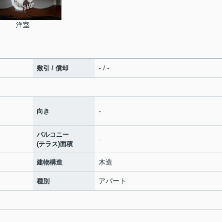
洋室
- / -
敷引 / 償却
-
向き
バルコニー
-
(テラス)面積
木造
建物構造
アパート
種別