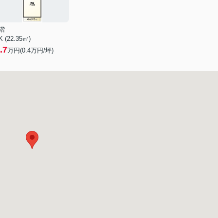
階
K (22.35㎡)
.7
万円(
0.4
万円/坪)