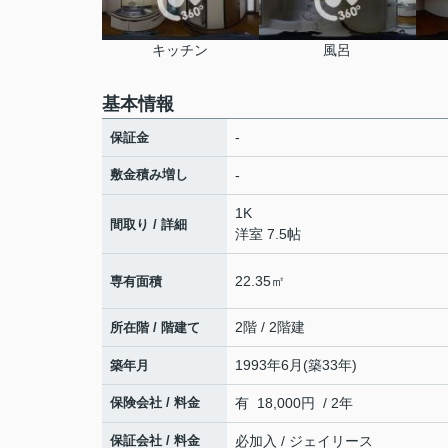
キッチン
風呂
基本情報
-
保証金
敷金積み増し
-
1K
間取り / 詳細
洋室 7.5帖
22.35㎡
専有面積
2階 / 2階建
所在階 / 階建て
1993年6月(築33年)
築年月
保険会社 / 料金
有 18,000円 / 2年
保証会社 / 料金
必加入 / ジェイリース