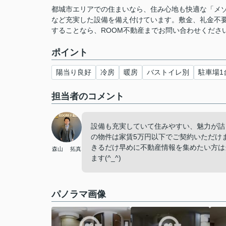
都城市エリアでの住まいなら、住み心地も快適な「メ
など充実した設備を備え付けています。敷金、礼金不
することなら、ROOM不動産までお問い合わせください。0
ポイント
陽当り良好
冷房
暖房
バストイレ別
駐車場1
担当者のコメント
設備も充実していて住みやすい、魅力が詰
の物件は家賃5万円以下でご契約いただけ
きるだけ早めに不動産情報を集めたい方は
森山 拓真
ます(^_^)
パノラマ画像