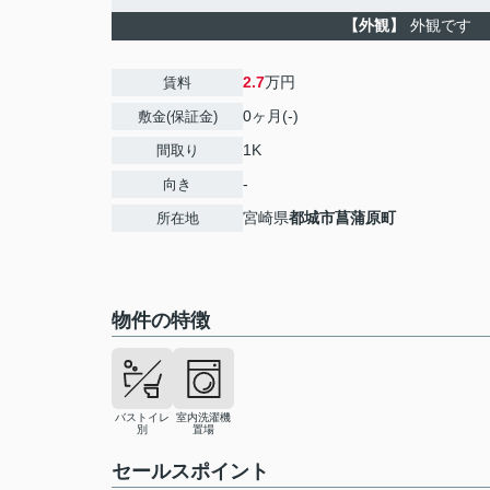
【外観】
外観です
2.7
万円
賃料
0ヶ月(-)
敷金(保証金)
1K
間取り
-
向き
宮崎県
都城市
菖蒲原町
所在地
物件の特徴
バストイレ
室内洗濯機
別
置場
セールスポイント