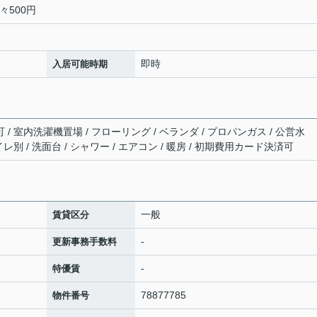
々500円
即時
入居可能時期
 / 室内洗濯機置場 / フローリング / ベランダ / プロパンガス / 公営水
イレ別 / 洗面台 / シャワー / エアコン / 暖房 / 初期費用カード決済可
一般
賃貸区分
-
更新事務手数料
-
特優賃
78877785
物件番号