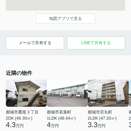
地図アプリで見る
メールで共有する
LINEで共有する
近隣の物件
都城市鷹尾３丁目
都城市若葉町
都城市宮丸町
2DK (46.30㎡)
1LDK (48.44㎡)
2LDK (47.20㎡)
2
4.3
4
3.3
万円
万円
万円