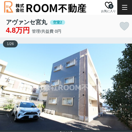
0
お気に入り
アヴァンセ宮丸
空室2
4.8万円
管理/共益費 0円
1
/
26