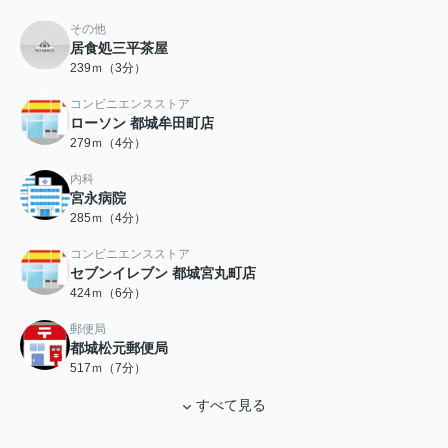
その他
居食処三平茶屋
239ｍ（3分）
コンビニエンスストア
ローソン 都城牟田町店
279ｍ（4分）
内科
宮永病院
285ｍ（4分）
コンビニエンスストア
セブンイレブン 都城宮丸町店
424ｍ（6分）
郵便局
都城松元郵便局
517ｍ（7分）
すべて見る