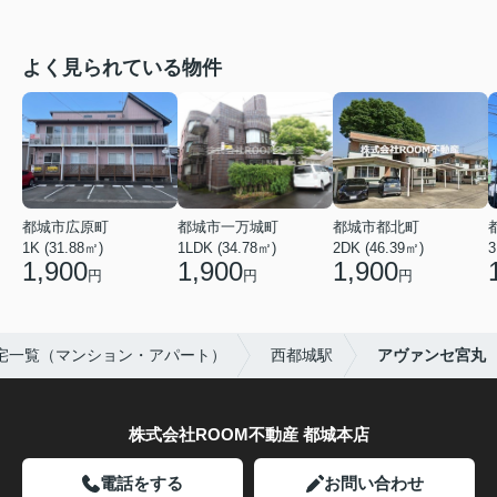
よく見られている物件
都城市広原町
都城市一万城町
都城市都北町
1K (31.88㎡)
1LDK (34.78㎡)
2DK (46.39㎡)
3
1,900
1,900
1,900
円
円
円
宅一覧（マンション・アパート）
西都城駅
アヴァンセ宮丸
株式会社ROOM不動産 都城本店
電話をする
お問い合わせ