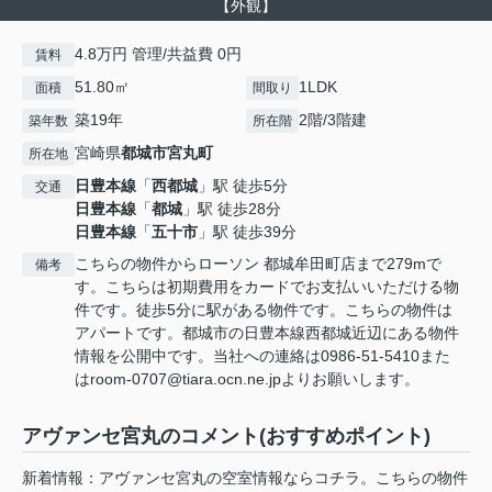
【外観】
4.8万円 管理/共益費 0円
賃料
51.80㎡
1LDK
面積
間取り
築19年
2階/3階建
築年数
所在階
宮崎県
都城市
宮丸町
所在地
日豊本線
「
西都城
」駅 徒歩5分
交通
日豊本線
「
都城
」駅 徒歩28分
日豊本線
「
五十市
」駅 徒歩39分
こちらの物件からローソン 都城牟田町店まで279mで
備考
す。こちらは初期費用をカードでお支払いいただける物
件です。徒歩5分に駅がある物件です。こちらの物件は
アパートです。都城市の日豊本線西都城近辺にある物件
情報を公開中です。当社への連絡は0986-51-5410また
はroom-0707@tiara.ocn.ne.jpよりお願いします。
アヴァンセ宮丸のコメント(おすすめポイント)
新着情報：アヴァンセ宮丸の空室情報ならコチラ。こちらの物件