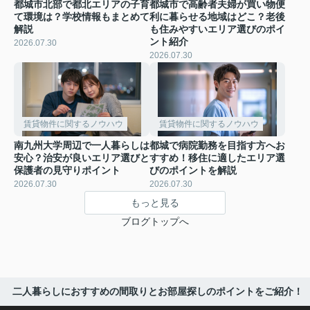
都城市北部で都北エリアの子育
都城市で高齢者夫婦が買い物便
て環境は？学校情報もまとめて
利に暮らせる地域はどこ？老後
解説
も住みやすいエリア選びのポイ
ント紹介
2026.07.30
2026.07.30
賃貸物件に関するノウハウ
賃貸物件に関するノウハウ
南九州大学周辺で一人暮らしは
都城で病院勤務を目指す方へお
安心？治安が良いエリア選びと
すすめ！移住に適したエリア選
保護者の見守りポイント
びのポイントを解説
2026.07.30
2026.07.30
もっと見る
ブログトップへ
二人暮らしにおすすめの間取りとお部屋探しのポイントをご紹介！