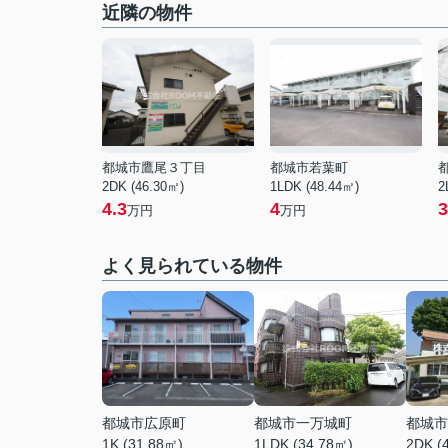
近隣の物件
都城市鷹尾３丁目
都城市若葉町
2DK (46.30㎡)
1LDK (48.44㎡)
2
4.3
4
3
万円
万円
よく見られている物件
都城市広原町
都城市一万城町
都城市
1K (31.88㎡)
1LDK (34.78㎡)
2DK (