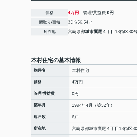
4万円
管理/共益費
0円
価格
3DK/56.54㎡
間取り/面積
宮崎県
都城市
鷹尾
４丁目13街区30
所在地
本村住宅の基本情報
物件名
本村住宅
価格
4万円
管理/共益費
0円
築年月
1994年4月（築32年）
総戸数
6戸
所在地
宮崎県
都城市
鷹尾
４丁目13街区3