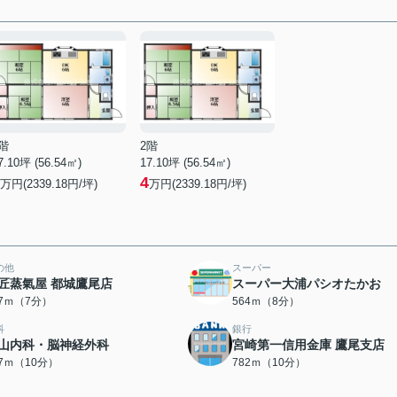
階
2階
7.10坪 (56.54㎡)
17.10坪 (56.54㎡)
4
万円(2339.18円/坪)
万円(2339.18円/坪)
の他
スーパー
匠蒸氣屋 都城鷹尾店
スーパー大浦パシオたかお
57ｍ（7分）
564ｍ（8分）
科
銀行
山内科・脳神経外科
宮崎第一信用金庫 鷹尾支店
67ｍ（10分）
782ｍ（10分）