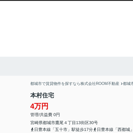
都城市で賃貸物件を探すなら株式会社ROOM不動産
都城
本村住宅
4万円
管理/共益費 0円
宮崎県
都城市
鷹尾
４丁目13街区30号
日豊本線「五十市」駅徒歩17分
日豊本線「西都城」