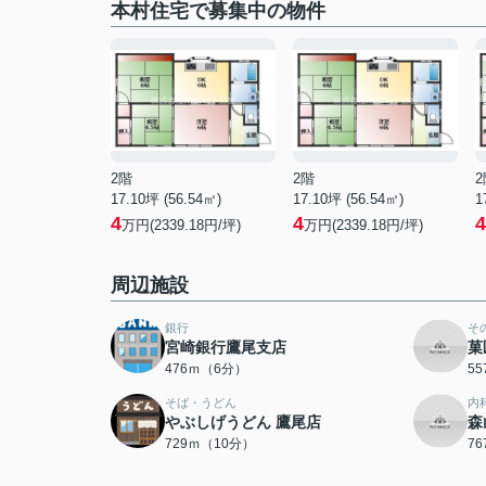
本村住宅で募集中の物件
2階
2階
2
17.10坪 (56.54㎡)
17.10坪 (56.54㎡)
1
4
4
4
万円(2339.18円/坪)
万円(2339.18円/坪)
周辺施設
銀行
そ
宮崎銀行鷹尾支店
菓
476ｍ（6分）
5
そば・うどん
内
やぶしげうどん 鷹尾店
森
729ｍ（10分）
7