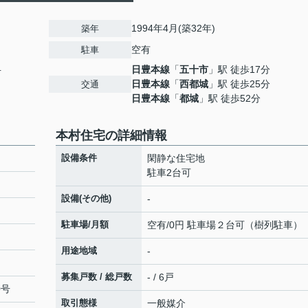
1994年4月(築32年)
築年
空有
駐車
日豊本線
「
五十市
」駅 徒歩17分
号
日豊本線
「
西都城
」駅 徒歩25分
交通
日豊本線
「
都城
」駅 徒歩52分
本村住宅の詳細情報
設備条件
閑静な住宅地
駐車2台可
設備(その他)
-
駐車場/月額
空有/0円 駐車場２台可（樹列駐車）
用途地域
-
募集戸数 / 総戸数
- / 6戸
0号
取引態様
一般媒介