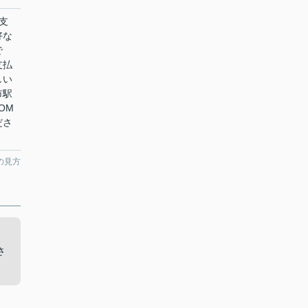
支
好な
で
支払
しい
市駅
OM
ださ
の見方
カ
さ