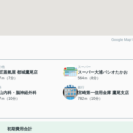
Google Ma
の他
スーパー
匠蒸氣屋 都城鷹尾店
スーパー大浦パシオたかお
57ｍ（7分）
564ｍ（8分）
科
銀行
山内科・脳神経外科
宮崎第一信用金庫 鷹尾支店
67ｍ（10分）
782ｍ（10分）
初期費用合計