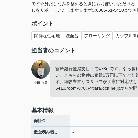
です☆身だしなみを整えるときにもお使いいただける、
しをサポートいたします☆まずは0986-51-5410までお
ポイント
閑静な住宅地
洗面台
フローリング
カップル向
担当者のコメント
宮崎銀行鷹尾支店まで476mです。引っ
い。こちらの物件は家賃5万円以下でご契
す。経験豊富なスタッフが丁寧に対応致します
小田 汰貴
5410/room-0707@tiara.ocn.ne
基本情報
-
保証金
敷金積み増し
-