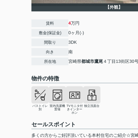
【外観】
4
万円
賃料
0ヶ月(-)
敷金(保証金)
3DK
間取り
南
向き
宮崎県
都城市
鷹尾
４丁目13街区30
所在地
物件の特徴
バストイレ
室内洗濯機
TVモニタ付
独立洗面台
別
置場
きインター
ホン
セールスポイント
多くの方からご好評頂いている本村住宅のご紹介☆宮崎