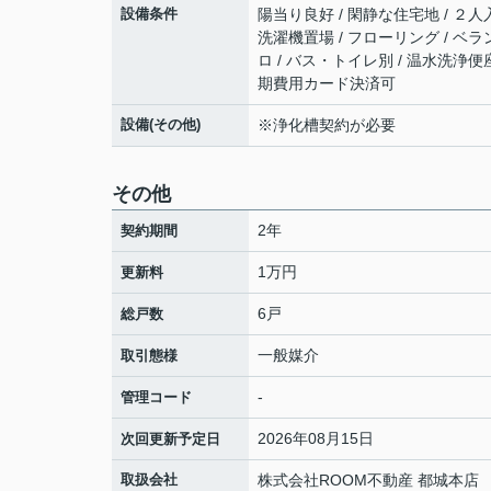
設備条件
陽当り良好 / 閑静な住宅地 / ２人
洗濯機置場 / フローリング / ベラン
ロ / バス・トイレ別 / 温水洗浄便座
期費用カード決済可
設備(その他)
※浄化槽契約が必要
その他
2年
契約期間
1万円
更新料
6戸
総戸数
一般媒介
取引態様
-
管理コード
2026年08月15日
次回更新予定日
取扱会社
株式会社ROOM不動産 都城本店