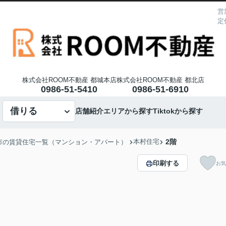
営
定
株式会社ROOM不動産 都城本店
株式会社ROOM不動産 都北店
0986-51-5410
0986-51-6910
借りる
店舗紹介
エリアから探す
Tiktokから探す
本村住宅
2階
市の賃貸住宅一覧（マンション・アパート）
印刷する
お気