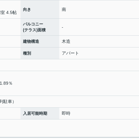
南
向き
室 4.5帖
バルコニー
-
(テラス)面積
木造
建物構造
アパート
種別
.89％
縦列駐車）
即時
入居可能時期