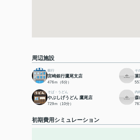
周辺施設
銀行
そ
宮崎銀行鷹尾支店
菓
476ｍ（6分）
5
そば・うどん
内
やぶしげうどん 鷹尾店
森
729ｍ（10分）
7
初期費用シミュレーション