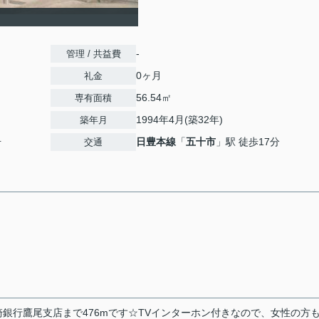
-
管理 / 共益費
0ヶ月
礼金
56.54㎡
専有面積
1994年4月(築32年)
築年月
号
日豊本線
「
五十市
」駅 徒歩17分
交通
銀行鷹尾支店まで476mです☆TVインターホン付きなので、女性の方