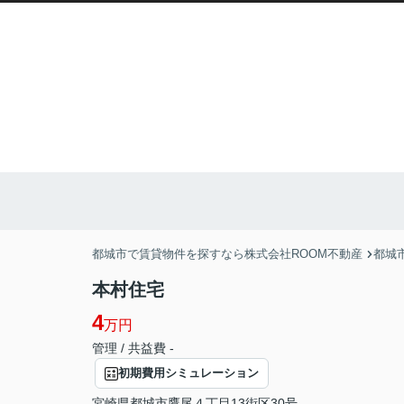
都城市で賃貸物件を探すなら株式会社ROOM不動産
都城
本村住宅
4
万円
管理 / 共益費 -
初期費用シミュレーション
宮崎県
都城市
鷹尾
４丁目13街区30号