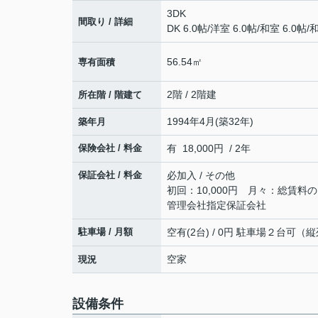
3DK
間取り / 詳細
DK 6.0帖
/
洋室 6.0帖
/
和室 6.0帖
/
和
56.54㎡
専有面積
2階 / 2階建
所在階 / 階建て
1994年4月(築32年)
築年月
保険会社 / 料金
有 18,000円 / 2年
保証会社 / 料金
必加入 / その他
初回：10,000円 月々：総賃料の1
管理会社指定保証会社
駐車場 / 月額
空有(2台) / 0円 駐車場２台可（
空家
現況
設備条件