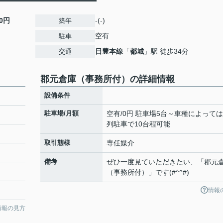
0円
-(-)
築年
空有
駐車
日豊本線
「
都城
」駅 徒歩34分
交通
郡元倉庫（事務所付）の詳細情報
設備条件
駐車場/月額
空有/0円 駐車場5台～車種によって
列駐車で10台程可能
取引態様
専任媒介
備考
ぜひ一度見ていただきたい、「郡元
（事務所付）」です(#^^#)
情報
情報の見方