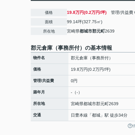
19.8万円(0.2万円/坪)
管理/共益費
価格
99.14坪(327.75㎡)
面積
宮崎県
都城市
郡元町
2639
所在地
郡元倉庫（事務所付）の基本情報
物件名
郡元倉庫（事務所付）
価格
19.8万円(0.2万円/坪)
管理/共益費
0円
築年月
-（-）
所在地
宮崎県
都城市
郡元町
2639
交通
日豊本線
「
都城
」駅 徒歩34分