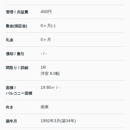
400円
管理 / 共益費
0ヶ月(-)
敷金(保証金)
0ヶ月
礼金
- / -
償却 / 敷引
1R
間取り / 詳細
洋室 8.0帖
19.80㎡ / -
面積 /
バルコニー面積
南東
向き
1992年3月(築34年)
築年月