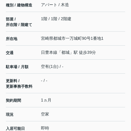
アパート / 木造
種別 / 建物構造
1階 / 1階 / 2階建
部屋 /
所在階 / 階建て
宮崎県
都城市
一万城町
90号1番地1
所在地
日豊本線
「
都城
」駅 徒歩39分
交通
空有(1台) / -
駐車場 / 月額
- / -
更新料 /
更新事務手数料
1ヵ月
契約期間
空家
現況
即時
入居可能日