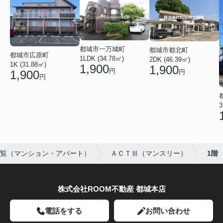
都城市一万城町
都城市都北町
都城市広原町
1LDK (34.78㎡)
2DK (46.39㎡)
1K (31.88㎡)
1,900
1,900
円
1,900
円
円
3
覧（マンション・アパート）
ＡＣＴⅢ（マンスリー）
1階
株式会社ROOM不動産 都城本店
電話をする
お問い合わせ