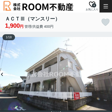
0
お気に入り
ＡＣＴⅢ（マンスリー）
1,900
円
管理/共益費 400円
1
/
18