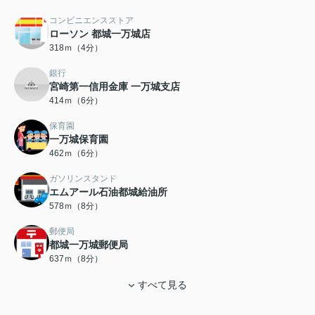
コンビニエンスストア
ローソン 都城一万城店
318ｍ（4分）
銀行
宮崎第一信用金庫 一万城支店
414ｍ（6分）
保育園
一万城保育園
462ｍ（6分）
ガソリンスタンド
エムアール石油都城給油所
578ｍ（8分）
郵便局
都城一万城郵便局
637ｍ（8分）
すべて見る