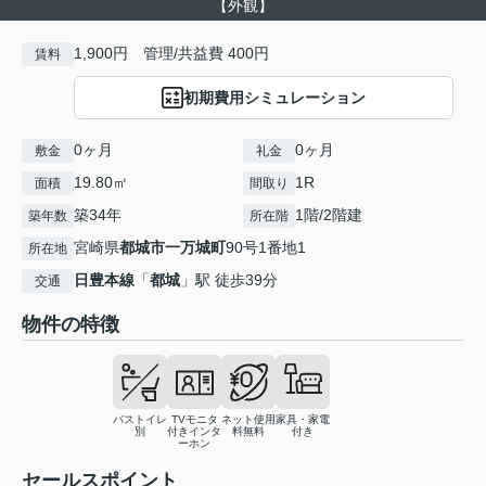
【外観】
1,900円 管理/共益費 400円
賃料
初期費用シミュレーション
0ヶ月
0ヶ月
敷金
礼金
19.80㎡
1R
面積
間取り
築34年
1階/2階建
築年数
所在階
宮崎県
都城市
一万城町
90号1番地1
所在地
日豊本線
「
都城
」駅 徒歩39分
交通
物件の特徴
バストイレ
TVモニタ
ネット使用
家具・家電
別
付きインタ
料無料
付き
ーホン
セールスポイント