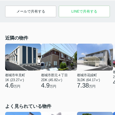
メールで共有する
LINEで共有する
近隣の物件
都城市年見町
都城市郡元４丁目
都城市花繰町
2
1K (23.27㎡)
2DK (45.82㎡)
3LDK (64.17㎡)
4.6
4.9
7.38
万円
万円
万円
よく見られている物件