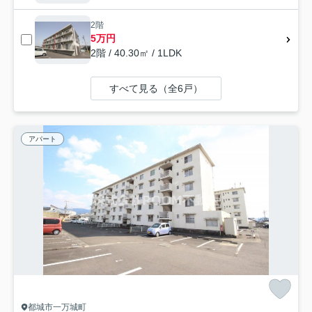
2階
5万円
2階 / 40.30㎡ / 1LDK
すべて見る（全6戸）
アパート
都城市一万城町