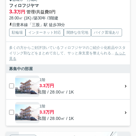
フィロフジヤマ
3.3
万円
管理/共益費0円
28.00㎡ (1K) /築30年 /3階建
日豊本線「三股」駅 徒歩39分
駐輪場
インターネット対応
閑静な住宅地
バイク置場あり
多くの方からご好評頂いているフィロフジヤマのご紹介☆化粧品やスタ
イリング剤などをまとめて出して、サッと身支度を整えられる...
もっと
見る
募集中の部屋
1階
3.3万円
1階 / 28.00㎡ / 1K
1階
3.3万円
1階 / 28.00㎡ / 1K