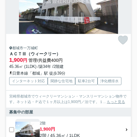
都城市一万城町
ＡＣＴⅢ（ウィークリー）
1,900
円
管理/共益費400円
45.36㎡ (1LDK) /築34年 /2階建
日豊本線「都城」駅 徒歩39分
インターネット対応
閑静な住宅地
駐車2台可
浄化槽排水
宮崎県都城市でウィークリーマンション・マンスリーマンション物件で
す。ネット込・Ｐ込で１ヶ月以上は1,900円／泊です。１...
もっと見る
募集中の部屋
2階
1,900円
2階 / 45.36㎡ / 1LDK