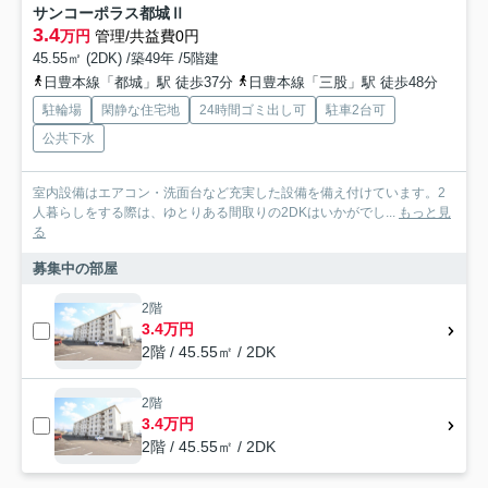
サンコーポラス都城Ⅱ
3.4
万円
管理/共益費0円
45.55㎡ (2DK) /築49年 /5階建
日豊本線「都城」駅 徒歩37分
日豊本線「三股」駅 徒歩48分
駐輪場
閑静な住宅地
24時間ゴミ出し可
駐車2台可
公共下水
室内設備はエアコン・洗面台など充実した設備を備え付けています。2
人暮らしをする際は、ゆとりある間取りの2DKはいかがでし...
もっと見
る
募集中の部屋
2階
3.4万円
2階 / 45.55㎡ / 2DK
2階
3.4万円
2階 / 45.55㎡ / 2DK