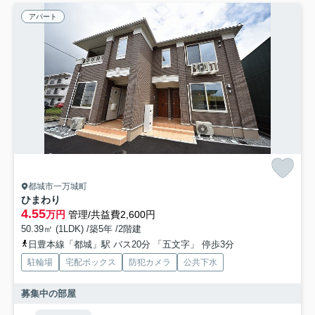
アパート
都城市一万城町
ひまわり
4.55
万円
管理/共益費2,600円
50.39㎡ (1LDK) /築5年 /2階建
日豊本線「都城」駅 バス20分 「五文字」 停歩3分
駐輪場
宅配ボックス
防犯カメラ
公共下水
募集中の部屋