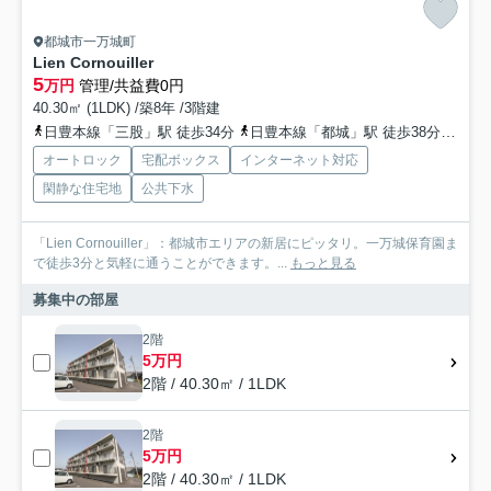
都城市一万城町
Lien Cornouiller
5
万円
管理/共益費0円
40.30㎡ (1LDK) /築8年 /3階建
日豊本線「三股」駅 徒歩34分
日豊本線「都城」駅 徒歩38分
日豊
オートロック
宅配ボックス
インターネット対応
閑静な住宅地
公共下水
「Lien Cornouiller」：都城市エリアの新居にピッタリ。一万城保育園ま
で徒歩3分と気軽に通うことができます。...
もっと見る
募集中の部屋
2階
5万円
2階 / 40.30㎡ / 1LDK
2階
5万円
2階 / 40.30㎡ / 1LDK