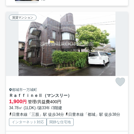
賃貸マンション
都城市一万城町
ＲａｆｆｉｎｅⅡ（マンスリー）
1,900
円
管理/共益費400円
34.78㎡ (1LDK) /築33年 /3階建
日豊本線「三股」駅 徒歩34分
日豊本線「都城」駅 徒歩38分
インターネット対応
閑静な住宅地