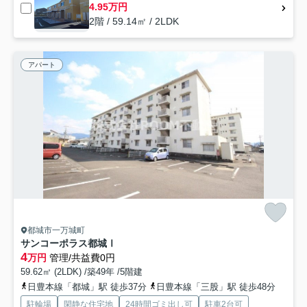
4.95万円
2階 / 59.14㎡ / 2LDK
アパート
都城市一万城町
サンコーポラス都城Ⅰ
4
万円
管理/共益費0円
59.62㎡ (2LDK) /築49年 /5階建
日豊本線「都城」駅 徒歩37分
日豊本線「三股」駅 徒歩48分
駐輪場
閑静な住宅地
24時間ゴミ出し可
駐車2台可