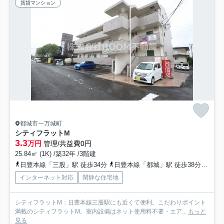
賃貸マンション
都城市一万城町
シティフラットM
3.3
万円
管理/共益費0円
25.84㎡ (1K) /築32年 /3階建
日豊本線「三股」駅 徒歩34分
日豊本線「都城」駅 徒歩38分
日豊
インターネット対応
閑静な住宅地
シティフラットM：日豊本線三股駅にも近くて便利。こだわりポイント
満載のシティフラットM。室内設備はネット使用料不要・エア...
もっと
見る