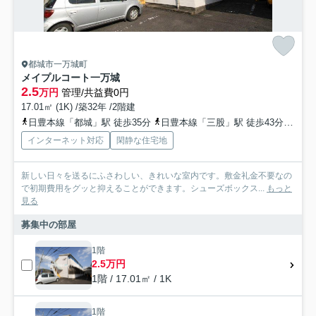
都城市一万城町
メイプルコート一万城
2.5
万円
管理/共益費0円
17.01㎡ (1K) /築32年 /2階建
日豊本線「都城」駅 徒歩35分
日豊本線「三股」駅 徒歩43分
日豊
インターネット対応
閑静な住宅地
新しい日々を送るにふさわしい、きれいな室内です。敷金礼金不要なの
で初期費用をグッと抑えることができます。シューズボックス...
もっと
見る
募集中の部屋
1階
2.5万円
1階 / 17.01㎡ / 1K
1階