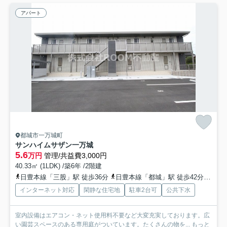
アパート
都城市一万城町
サンハイムサザン一万城
5.6
万円
管理/共益費3,000円
40.33㎡ (1LDK) /築6年 /2階建
日豊本線「三股」駅 徒歩36分
日豊本線「都城」駅 徒歩42分
日豊
インターネット対応
閑静な住宅地
駐車2台可
公共下水
室内設備はエアコン・ネット使用料不要など大変充実しております。広
い園芸スペースのある専用庭がついています。たくさんの物を...
もっと