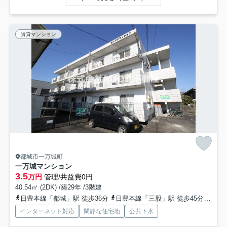
賃貸マンション
都城市一万城町
一万城マンション
3.5
万円
管理/共益費0円
40.54㎡ (2DK) /築29年 /3階建
日豊本線「都城」駅 徒歩36分
日豊本線「三股」駅 徒歩45分
日豊
インターネット対応
閑静な住宅地
公共下水