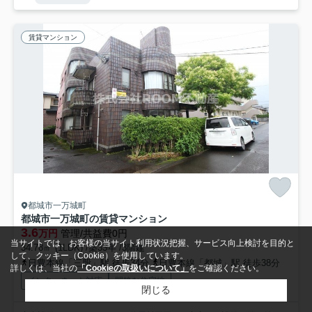
賃貸マンション
都城市一万城町
都城市一万城町の賃貸マンション
3.6
万円
管理/共益費0円
当サイトでは、お客様の当サイト利用状況把握、サービス向上検討を目的と
34.78㎡ (1LDK) /築33年 /3階建
して、クッキー（Cookie）を使用しています。
日豊本線「三股」駅 徒歩34分
日豊本線「都城」駅 徒歩38分
詳しくは、当社の
「Cookieの取扱いについて」
をご確認ください。
インターネット対応
閑静な住宅地
閉じる