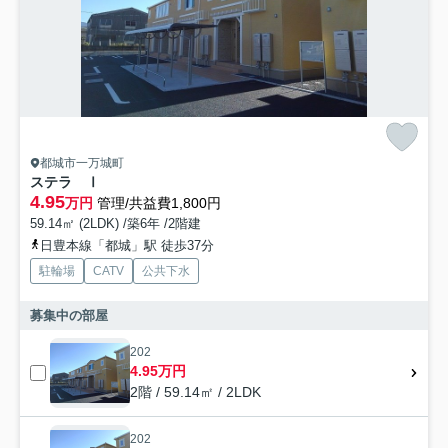
都城市一万城町
ステラ Ⅰ
4.95
万円
管理/共益費1,800円
59.14㎡ (2LDK) /築6年 /2階建
日豊本線「都城」駅 徒歩37分
駐輪場
CATV
公共下水
募集中の部屋
202
4.95万円
2階 / 59.14㎡ / 2LDK
202