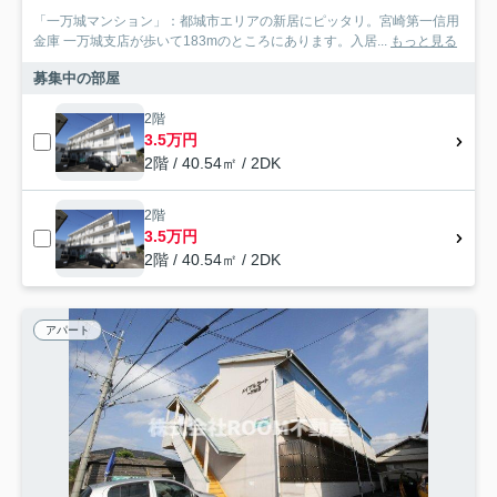
「一万城マンション」：都城市エリアの新居にピッタリ。宮崎第一信用
金庫 一万城支店が歩いて183mのところにあります。入居...
もっと見る
募集中の部屋
2階
3.5万円
2階 / 40.54㎡ / 2DK
2階
3.5万円
2階 / 40.54㎡ / 2DK
アパート