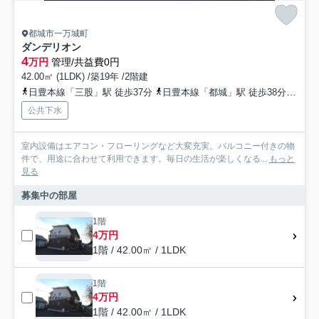
都城市一万城町
ダンデリオン
4
万円
管理/共益費0円
42.00㎡ (1LDK) /築19年 /2階建
日豊本線「三股」駅 徒歩37分
日豊本線「都城」駅 徒歩38分
日豊
公共下水
室内設備はエアコン・フローリングなど大変充実。バルコニー付きの物
件で、用途に合わせて利用できます。毎日の生活が楽しくなる...
もっと
見る
募集中の部屋
1階
4万円
1階 / 42.00㎡ / 1LDK
1階
4万円
1階 / 42.00㎡ / 1LDK