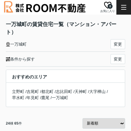
0
お気に入り
一万城町の賃貸住宅一覧（マンション・アパー
ト）
一万城町
変更
条件から探す
変更
おすすめのエリア
立野町
/
吉尾町
/
都北町
/
志比田町
/
天神町
/
大字樺山
/
早水町
/
年見町
/
鷹尾
/
一万城町
24
棟
65
件