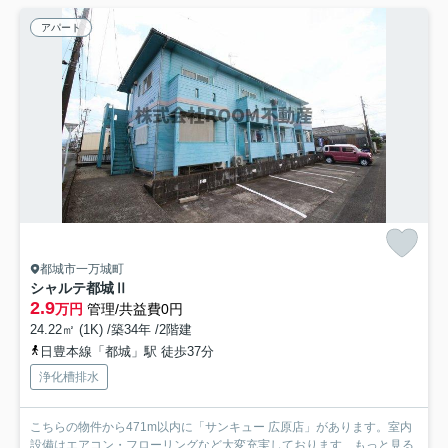
アパート
都城市一万城町
シャルテ都城Ⅱ
2.9
万円
管理/共益費0円
24.22㎡ (1K) /築34年 /2階建
日豊本線「都城」駅 徒歩37分
浄化槽排水
こちらの物件から471m以内に「サンキュー 広原店」があります。室内
設備はエアコン・フローリングなど大変充実しております...
もっと見る