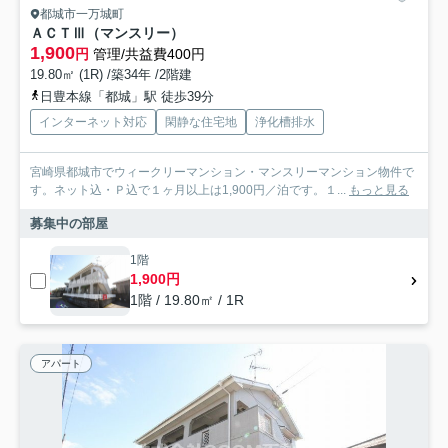
都城市一万城町
ＡＣＴⅢ（マンスリー）
1,900
円
管理/共益費400円
19.80㎡ (1R) /築34年 /2階建
日豊本線「都城」駅 徒歩39分
インターネット対応
閑静な住宅地
浄化槽排水
宮崎県都城市でウィークリーマンション・マンスリーマンション物件で
す。ネット込・Ｐ込で１ヶ月以上は1,900円／泊です。１...
もっと見る
募集中の部屋
1階
1,900円
1階 / 19.80㎡ / 1R
アパート