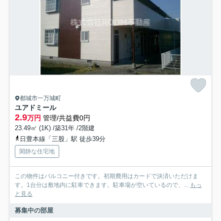
都城市一万城町
ユアドミール
2.9
万円
管理/共益費0円
23.49㎡ (1K) /築31年 /2階建
日豊本線「三股」駅 徒歩39分
閑静な住宅地
この物件はバルコニー付きです。初期費用はカードで決済いただけま
す。1台分は敷地内に駐車できます。駐車場が空いているので、...
もっ
と見る
募集中の部屋