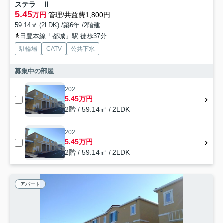
ステラ Ⅱ
5.45
万円
管理/共益費1,800円
59.14㎡ (2LDK) /築6年 /2階建
日豊本線「都城」駅 徒歩37分
駐輪場
CATV
公共下水
募集中の部屋
202
5.45万円
2階 / 59.14㎡ / 2LDK
202
5.45万円
2階 / 59.14㎡ / 2LDK
アパート