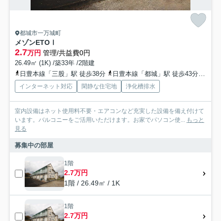
都城市一万城町
メゾンETOⅠ
2.7
万円
管理/共益費0円
26.49㎡ (1K) /築33年 /2階建
日豊本線「三股」駅 徒歩38分
日豊本線「都城」駅 徒歩43分
日豊
インターネット対応
閑静な住宅地
浄化槽排水
室内設備はネット使用料不要・エアコンなど充実した設備を備え付けて
います。バルコニーをご活用いただけます。お家でパソコン使...
もっと
見る
募集中の部屋
1階
2.7万円
1階 / 26.49㎡ / 1K
1階
2.7万円