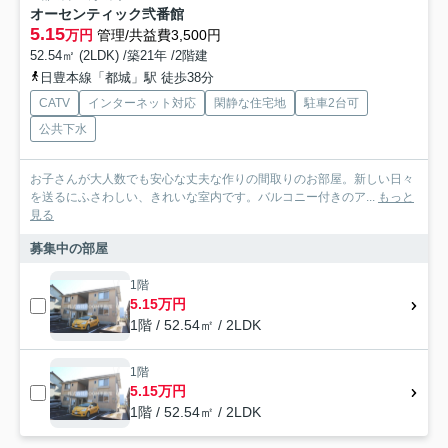
オーセンティック弐番館
5.15
万円
管理/共益費3,500円
52.54㎡ (2LDK) /築21年 /2階建
日豊本線「都城」駅 徒歩38分
CATV
インターネット対応
閑静な住宅地
駐車2台可
公共下水
お子さんが大人数でも安心な丈夫な作りの間取りのお部屋。新しい日々
を送るにふさわしい、きれいな室内です。バルコニー付きのア...
もっと
見る
募集中の部屋
1階
5.15万円
1階 / 52.54㎡ / 2LDK
1階
5.15万円
1階 / 52.54㎡ / 2LDK